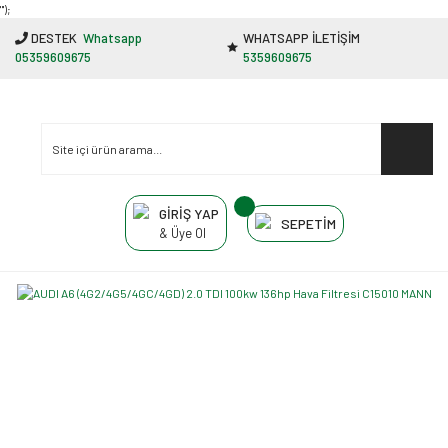
"');
DESTEK
Whatsapp
WHATSAPP İLETİŞİM
05359609675
5359609675
GİRİŞ YAP
SEPETİM
& Üye Ol