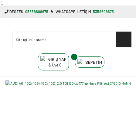
"');
DESTEK
05359609675
WHATSAPP İLETİŞİM
5359609675
GİRİŞ YAP
SEPETİM
& Üye Ol