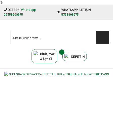
"');
DESTEK
Whatsapp
WHATSAPP İLETİŞİM
05359609675
5359609675
GİRİŞ YAP
SEPETİM
& Üye Ol