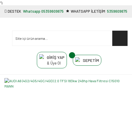
"');
DESTEK
Whatsapp 05359609675
WHATSAPP İLETİŞİM
5359609675
GİRİŞ YAP
SEPETİM
& Üye Ol