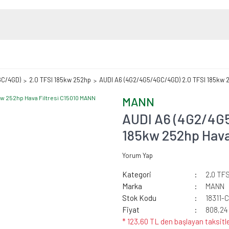
GC/4GD)
2.0 TFSI 185kw 252hp
AUDI A6 (4G2/4G5/4GC/4GD) 2.0 TFSI 185kw 2
MANN
AUDI A6 (4G2/4G
185kw 252hp Hava
Yorum Yap
Kategori
2.0 TF
Marka
MANN
Stok Kodu
18311-
Fiyat
808,24
* 123,60 TL den başlayan taksitle