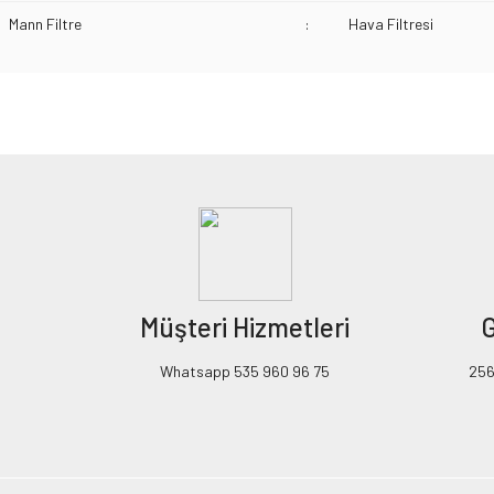
Mann Filtre
:
Hava Filtresi
Bu ürünün fiyat bilgisi, resim, ürün açıklamalarında ve diğer konularda yeters
Görüş ve önerileriniz için teşekkür ederiz.
Ürün resmi kalitesiz, bozuk veya görüntülenemiyor.
Ürün açıklamasında eksik bilgiler bulunuyor.
Ürün bilgilerinde hatalar bulunuyor.
Ürün fiyatı diğer sitelerden daha pahalı.
Müşteri Hizmetleri
G
Bu ürüne benzer farklı alternatifler olmalı.
Whatsapp 535 960 96 75
256B