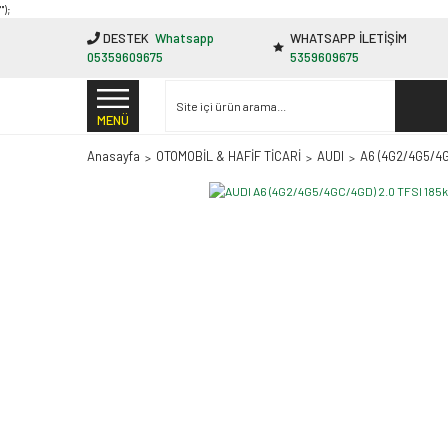
"');
DESTEK
Whatsapp
WHATSAPP İLETİŞİM
05359609675
5359609675
MENÜ
Anasayfa
OTOMOBİL & HAFİF TİCARİ
AUDI
A6 (4G2/4G5/4