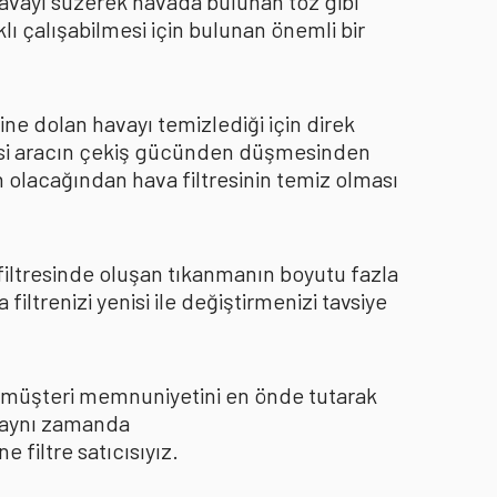
 havayı süzerek havada bulunan toz gibi
ı çalışabilmesi için bulunan önemli bir
ine dolan havayı temizlediği için direk
kisi aracın çekiş gücünden düşmesinden
 olacağından hava filtresinin temiz olması
 filtresinde oluşan tıkanmanın boyutu fazla
ltrenizi yenisi ile değiştirmenizi tavsiye
le müşteri memnuniyetini en önde tutarak
ı aynı zamanda
filtre satıcısıyız.