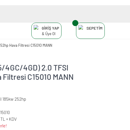
GİRİŞ YAP
SEPETİM
& Üye Ol
52hp Hava Filtresi C15010 MANN
5/4GC/4GD) 2.0 TFSI
 Filtresi C15010 MANN
SI 185kw 252hp
C15010
 TL + KDV
rle!