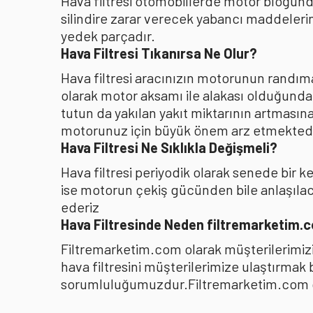
Hava filtresi otomobillerde motor bloğunda
silindire zarar verecek yabancı maddelerin
yedek parçadır.
Hava Filtresi Tıkanırsa Ne Olur?
Hava filtresi aracınızın motorunun randıman
olarak motor aksamı ile alakası olduğunda
tutun da yakılan yakıt miktarının artması
motorunuz için büyük önem arz etmektedi
Hava Filtresi Ne Sıklıkla Değişmeli?
Hava filtresi periyodik olarak senede bir 
ise motorun çekiş gücünden bile anlaşılacağ
ederiz
Hava Filtresinde Neden filtremarketim.
Filtremarketim.com olarak müşterilerimizin
hava filtresini müşterilerimize ulaştırmak
sorumluluğumuzdur.Filtremarketim.com olar