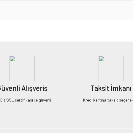
iz gördüğünüz noktaları öneri formunu kullanarak tarafımıza iletebilirsiniz.
Bu ürüne ilk yorumu siz yapın!
Yorum Yaz
üvenli Alışveriş
Taksit İmkanı
it SSL sertifikası ile güvenli
Kredi kartına taksit seçenek