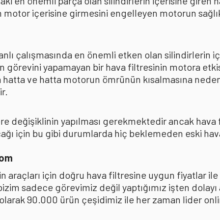
ki en önemli parça olan silindirlerin içerisine giren
 motor içerisine girmesini engelleyen motorun sağlıkl
lı çalışmasında en önemli etken olan silindirlerin iç
n görevini yapamayan bir hava filtresinin motora et
na hatta ve hatta motorun ömrünün kısalmasına neden
r.
kere değişiklinin yapılması gerekmektedir ancak hava
ı için bu gibi durumlarda hiç beklemeden eski hava fi
com
 araçları için doğru hava filtresine uygun fiyatlar i
 bizim sadece görevimiz değil yaptığımız işten dolay
ak 90.000 ürün çeşidimiz ile her zaman lider online 