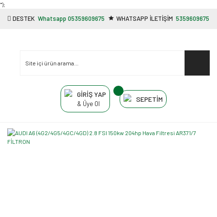
"');
DESTEK
Whatsapp 05359609675
WHATSAPP İLETİŞİM
5359609675
GİRİŞ YAP
SEPETİM
& Üye Ol