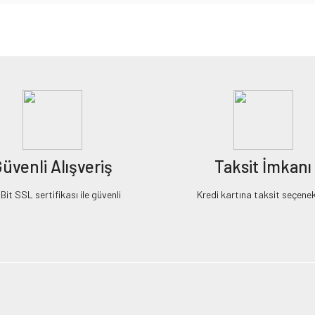
iz gördüğünüz noktaları öneri formunu kullanarak tarafımıza iletebilirsiniz.
Bu ürüne ilk yorumu siz yapın!
Yorum Yaz
üvenli Alışveriş
Taksit İmkanı
it SSL sertifikası ile güvenli
Kredi kartına taksit seçenek
Gönder