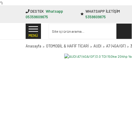
"');
DESTEK
Whatsapp
WHATSAPP İLETİŞİM
05359609675
5359609675
MENÜ
Anasayfa
OTOMOBİL & HAFİF TİCARİ
AUDI
A7 (4GA/GF)