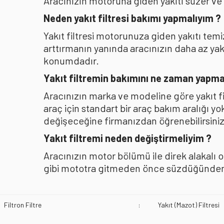
Aracınızın motoruna giden yakıtı süzer ve
Neden yakıt filtresi bakımı yapmalıyım ?
Yakıt filtresi motorunuza giden yakıtı te
arttırmanın yanında aracınızın daha az y
konumdadır.
Yakıt filtremin bakımını ne zaman yapma
Aracınızın marka ve modeline göre yakıt f
araç için standart bir araç bakım aralığı y
değişeceğine firmanızdan öğrenebilirsiniz
Yakıt filtremi neden değiştirmeliyim ?
Aracınızın motor bölümü ile direk alakalı 
gibi mototra gitmeden önce süzdüğünden b
Filtron Filtre
:
Yakıt (Mazot) Filtresi