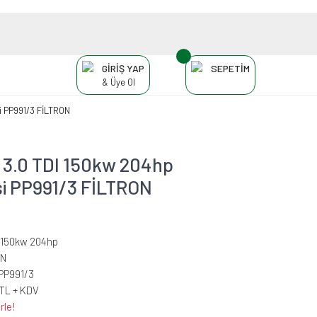
GİRİŞ YAP
SEPETİM
& Üye Ol
si PP991/3 FİLTRON
 3.0 TDI 150kw 204hp
esi PP991/3 FİLTRON
I 150kw 204hp
ON
PP991/3
 TL + KDV
rle!