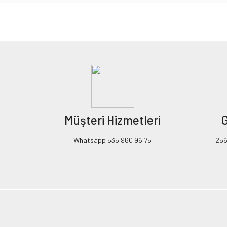
Bu ürünün fiyat bilgisi, resim, ürün açıklamalarında ve diğer konularda yeters
Görüş ve önerileriniz için teşekkür ederiz.
Ürün resmi kalitesiz, bozuk veya görüntülenemiyor.
Ürün açıklamasında eksik bilgiler bulunuyor.
Ürün bilgilerinde hatalar bulunuyor.
Ürün fiyatı diğer sitelerden daha pahalı.
Müşteri Hizmetleri
G
Bu ürüne benzer farklı alternatifler olmalı.
Whatsapp 535 960 96 75
256B