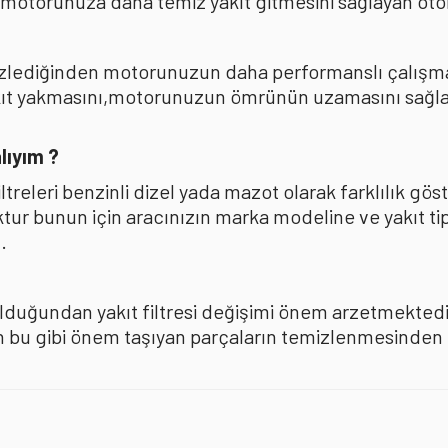
 motorunuza daha temiz yakıt gitmesini sağlayan oto
mizlediğinden motorunuzun daha performanslı çalışması
akıt yakmasını,motorunuzun ömrünün uzamasını sağla
lıyım ?
iltreleri benzinli dizel yada mazot olarak farklılık 
oktur bunun için aracınızın marka modeline ve yakıt ti
.
olduğundan yakıt filtresi değişimi önem arzetmektedir
u gibi önem taşıyan parçaların temizlenmesinden ise