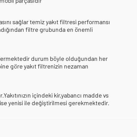
mobil parçasıdır
nı sağlar temiz yakıt filtresi performansı
dığından filtre grubunda en önemli
göstermektedir durum böyle olduğundan her
pine göre yakıt filtrenizin nezaman
.Yakıtınızın içindeki kir,yabancı madde vs
 yenisi ile değiştirilmesi gerekmektedir.