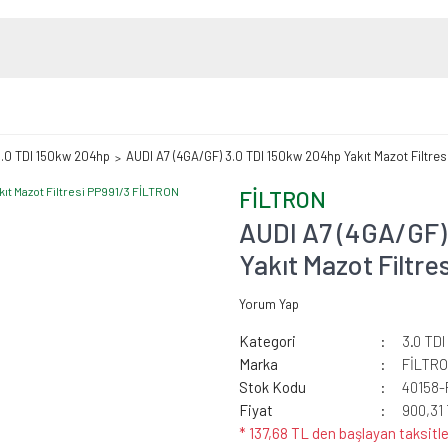
3.0 TDI 150kw 204hp
AUDI A7 (4GA/GF) 3.0 TDI 150kw 204hp Yakıt Mazot Filtre
FİLTRON
AUDI A7 (4GA/GF)
Yakıt Mazot Filtr
Yorum Yap
Kategori
3.0 TD
Marka
FİLTR
Stok Kodu
40158-
Fiyat
900,31
* 137,68 TL den başlayan taksitle