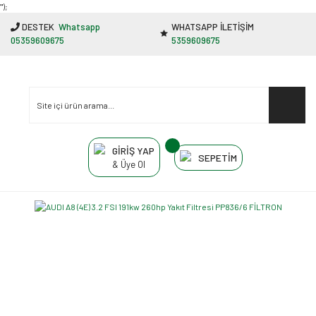
"');
DESTEK
Whatsapp
WHATSAPP İLETİŞİM
05359609675
5359609675
GİRİŞ YAP
SEPETİM
& Üye Ol