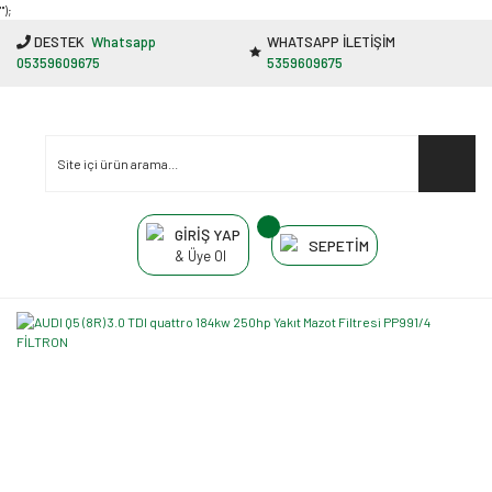
"');
DESTEK
Whatsapp
WHATSAPP İLETİŞİM
05359609675
5359609675
GİRİŞ YAP
SEPETİM
& Üye Ol