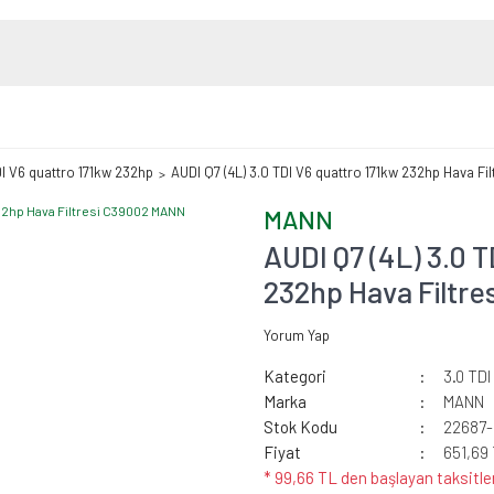
DI V6 quattro 171kw 232hp
AUDI Q7 (4L) 3.0 TDI V6 quattro 171kw 232hp Hava F
MANN
AUDI Q7 (4L) 3.0 
232hp Hava Filtr
Yorum Yap
Kategori
3.0 TDI
Marka
MANN
Stok Kodu
22687
Fiyat
651,69
* 99,66 TL den başlayan taksitler