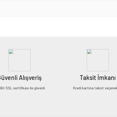
iz gördüğünüz noktaları öneri formunu kullanarak tarafımıza iletebilirsiniz.
Bu ürüne ilk yorumu siz yapın!
Yorum Yaz
üvenli Alışveriş
Taksit İmkanı
it SSL sertifikası ile güvenli
Kredi kartına taksit seçenek