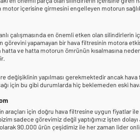
ki en önemli parça olan silindirlerin içerisine giren
 motor içerisine girmesini engelleyen motorun sağlıkl
lı çalışmasında en önemli etken olan silindirlerin iç
n görevini yapamayan bir hava filtresinin motora et
na hatta ve hatta motorun ömrünün kısalmasına neden
r.
kere değişiklinin yapılması gerekmektedir ancak hava
ı için bu gibi durumlarda hiç beklemeden eski hava fi
com
 araçları için doğru hava filtresine uygun fiyatlar i
 bizim sadece görevimiz değil yaptığımız işten dolay
ak 90.000 ürün çeşidimiz ile her zaman lider online 