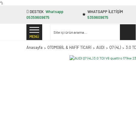
"');
DESTEK
Whatsapp
WHATSAPP İLETİŞİM
05359609675
5359609675
MENÜ
Anasayfa
OTOMOBİL & HAFİF TİCARİ
AUDI
Q7 (4L)
3.0 T