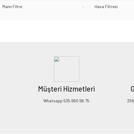
Mann Filtre
:
Hava Filtresi
Bu ürünün fiyat bilgisi, resim, ürün açıklamalarında ve diğer konularda yeters
Görüş ve önerileriniz için teşekkür ederiz.
Ürün resmi kalitesiz, bozuk veya görüntülenemiyor.
Ürün açıklamasında eksik bilgiler bulunuyor.
Ürün bilgilerinde hatalar bulunuyor.
Ürün fiyatı diğer sitelerden daha pahalı.
Müşteri Hizmetleri
G
Bu ürüne benzer farklı alternatifler olmalı.
Whatsapp 535 960 96 75
256B