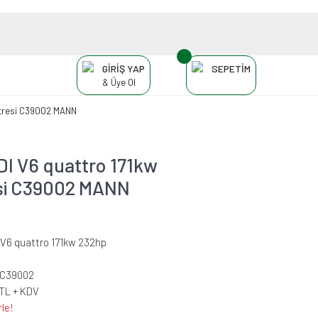
GİRİŞ YAP
SEPETİM
& Üye Ol
iltresi C39002 MANN
TDI V6 quattro 171kw
esi C39002 MANN
 V6 quattro 171kw 232hp
-C39002
 TL + KDV
le!