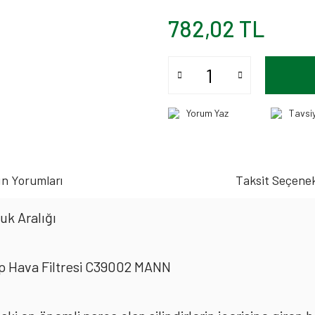
782,02 TL
Yorum Yaz
Tavsi
n Yorumları
Taksit Seçenek
uk Aralığı
hp Hava Filtresi C39002 MANN