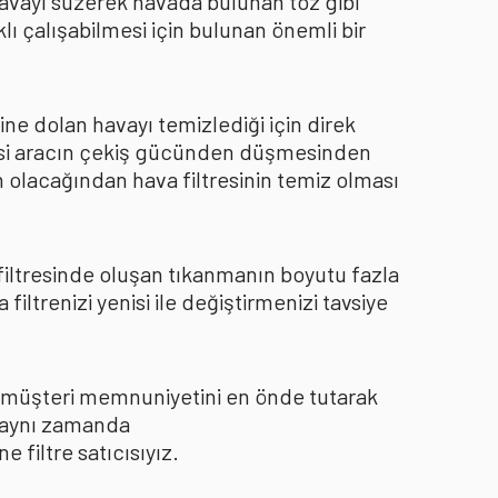
 havayı süzerek havada bulunan toz gibi
ı çalışabilmesi için bulunan önemli bir
ine dolan havayı temizlediği için direk
kisi aracın çekiş gücünden düşmesinden
 olacağından hava filtresinin temiz olması
 filtresinde oluşan tıkanmanın boyutu fazla
ltrenizi yenisi ile değiştirmenizi tavsiye
le müşteri memnuniyetini en önde tutarak
ı aynı zamanda
filtre satıcısıyız.