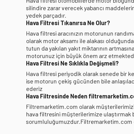
Hava filtresi otomobillerde motor bloğunda
silindire zarar verecek yabancı maddelerin
yedek parçadır.
Hava Filtresi Tıkanırsa Ne Olur?
Hava filtresi aracınızın motorunun randıman
olarak motor aksamı ile alakası olduğunda
tutun da yakılan yakıt miktarının artması
motorunuz için büyük önem arz etmektedi
Hava Filtresi Ne Sıklıkla Değişmeli?
Hava filtresi periyodik olarak senede bir 
ise motorun çekiş gücünden bile anlaşılacağ
ederiz
Hava Filtresinde Neden filtremarketim.
Filtremarketim.com olarak müşterilerimizin
hava filtresini müşterilerimize ulaştırmak
sorumluluğumuzdur.Filtremarketim.com olar