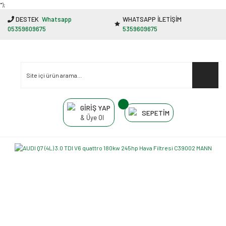
"');
DESTEK
Whatsapp
WHATSAPP İLETİŞİM
05359609675
5359609675
GİRİŞ YAP
SEPETİM
& Üye Ol