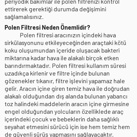
periyodik bakımlar ile polen filtrenizi kontrol
ettirerek gerektiği durumda değişimini
sağlamalısınız.
Polen Filtresi Neden Önemlidir?
Polen filtresi aracınızın içindeki hava
sirkülasyonunu etkileyeceğinden araçtaki kötü
koku oluşumundan içeride oluşacak bakteri
miktarına kadar hava ile alakalı birçok etken
barındırmaktadır. Polen filtresi kullanım süresi
uzadıkça kirlenir ve filtre içinde bulunan
gözenekler tıkanır, filtre işlevini yapamaz hale
gelir. Aracın içine giren temiz hava ile doğrudan
alakalı olduğundan dış alanda bulunan yabancı
toz halindeki maddelerin aracın içine girmesine
engel olduğundan yolcuların özelliklede araç
içerindeki çocuk ve bebeklerin daha sağlıklı
seyahat etmesini sürücü için ise hem temiz hem
de güvenli sürüş yapmasını sağlayacaktır.