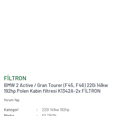
FİLTRON
BMW 2 Active / Gran Tourer (F45, F46) 220i 141kw
192hp Polen Kabin filtresi K1342A-2x FİLTRON
Yorum Yap
Kategori
220i 141kw 192hp
Marka
FİLTRON