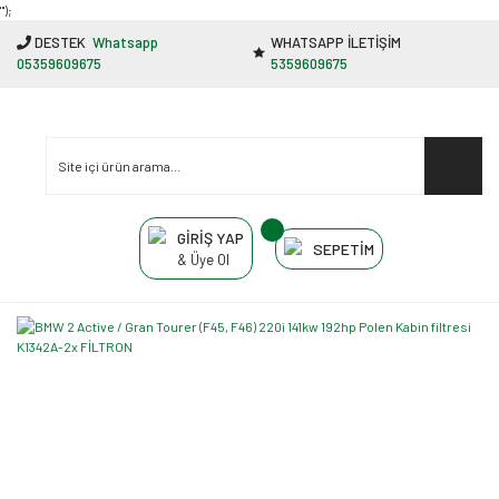
"');
DESTEK
Whatsapp
WHATSAPP İLETİŞİM
05359609675
5359609675
GİRİŞ YAP
SEPETİM
& Üye Ol