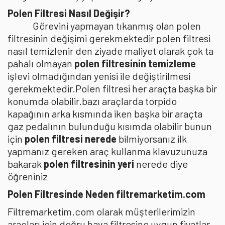
Polen Filtresi Nasıl Değişir?
Görevini yapmayan tıkanmış olan polen
filtresinin değişimi gerekmektedir polen filtresi
nasıl temizlenir den ziyade maliyet olarak çok ta
pahalı olmayan
polen filtresinin temizleme
işlevi olmadığından yenisi ile değiştirilmesi
gerekmektedir.Polen filtresi her araçta başka bir
konumda olabilir.bazı araçlarda torpido
kapağının arka kısmında iken başka bir araçta
gaz pedalının bulunduğu kısımda olabilir bunun
için
polen filtresi nerede
bilmiyorsanız ilk
yapmanız gereken araç kullanma klavuzunuza
bakarak
polen filtresinin yeri
nerede diye
öğreniniz
Polen Filtresinde Neden filtremarketim.com
Filtremarketim.com olarak müşterilerimizin
araçları için doğru hava filtresine uygun fiyatlar