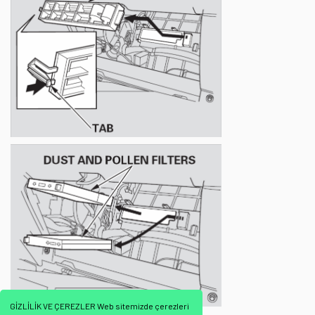
GİZLİLİK VE ÇEREZLER Web sitemizde çerezleri