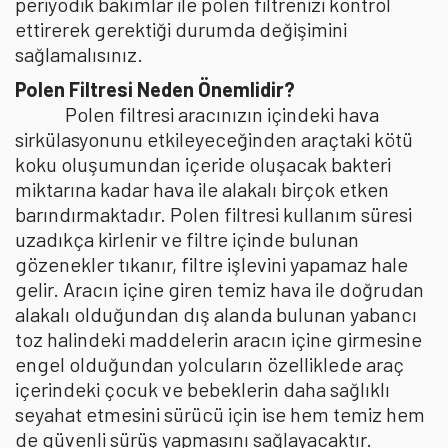
periyodik bakımlar ile polen filtrenizi kontrol
ettirerek gerektiği durumda değişimini
sağlamalısınız.
Polen Filtresi Neden Önemlidir?
Polen filtresi aracınızın içindeki hava
sirkülasyonunu etkileyeceğinden araçtaki kötü
koku oluşumundan içeride oluşacak bakteri
miktarına kadar hava ile alakalı birçok etken
barındırmaktadır. Polen filtresi kullanım süresi
uzadıkça kirlenir ve filtre içinde bulunan
gözenekler tıkanır, filtre işlevini yapamaz hale
gelir. Aracın içine giren temiz hava ile doğrudan
alakalı olduğundan dış alanda bulunan yabancı
toz halindeki maddelerin aracın içine girmesine
engel olduğundan yolcuların özelliklede araç
içerindeki çocuk ve bebeklerin daha sağlıklı
seyahat etmesini sürücü için ise hem temiz hem
de güvenli sürüş yapmasını sağlayacaktır.