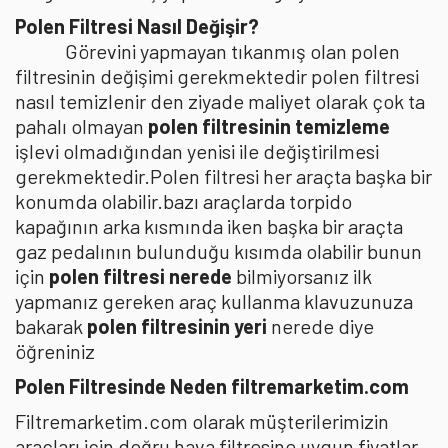
Polen Filtresi Nasıl Değişir?
Görevini yapmayan tıkanmış olan polen
filtresinin değişimi gerekmektedir polen filtresi
nasıl temizlenir den ziyade maliyet olarak çok ta
pahalı olmayan
polen filtresinin temizleme
işlevi olmadığından yenisi ile değiştirilmesi
gerekmektedir.Polen filtresi her araçta başka bir
konumda olabilir.bazı araçlarda torpido
kapağının arka kısmında iken başka bir araçta
gaz pedalının bulunduğu kısımda olabilir bunun
için
polen filtresi nerede
bilmiyorsanız ilk
yapmanız gereken araç kullanma klavuzunuza
bakarak
polen filtresinin yeri
nerede diye
öğreniniz
Polen Filtresinde Neden filtremarketim.com
Filtremarketim.com olarak müşterilerimizin
araçları için doğru hava filtresine uygun fiyatlar