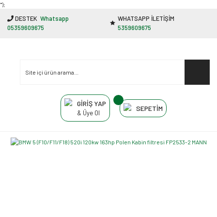
"');
DESTEK
Whatsapp
WHATSAPP İLETİŞİM
05359609675
5359609675
GİRİŞ YAP
SEPETİM
& Üye Ol