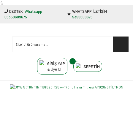
"');
DESTEK
Whatsapp
WHATSAPP İLETİŞİM
05359609675
5359609675
GİRİŞ YAP
SEPETİM
& Üye Ol