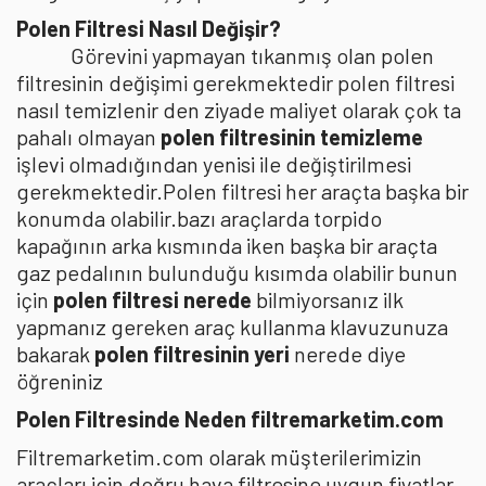
Polen Filtresi Nasıl Değişir?
Görevini yapmayan tıkanmış olan polen
filtresinin değişimi gerekmektedir polen filtresi
nasıl temizlenir den ziyade maliyet olarak çok ta
pahalı olmayan
polen filtresinin temizleme
işlevi olmadığından yenisi ile değiştirilmesi
gerekmektedir.Polen filtresi her araçta başka bir
konumda olabilir.bazı araçlarda torpido
kapağının arka kısmında iken başka bir araçta
gaz pedalının bulunduğu kısımda olabilir bunun
için
polen filtresi nerede
bilmiyorsanız ilk
yapmanız gereken araç kullanma klavuzunuza
bakarak
polen filtresinin yeri
nerede diye
öğreniniz
Polen Filtresinde Neden filtremarketim.com
Filtremarketim.com olarak müşterilerimizin
araçları için doğru hava filtresine uygun fiyatlar