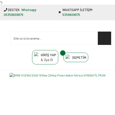
"');
DESTEK
Whatsapp
WHATSAPP İLETİŞİM
05359609675
5359609675
GİRİŞ YAP
SEPETİM
& Üye Ol