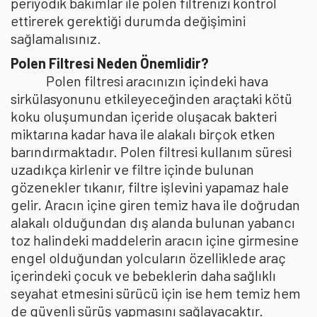
periyodik bakımlar ile polen filtrenizi kontrol
ettirerek gerektiği durumda değişimini
sağlamalısınız.
Polen Filtresi Neden Önemlidir?
Polen filtresi aracınızın içindeki hava
sirkülasyonunu etkileyeceğinden araçtaki kötü
koku oluşumundan içeride oluşacak bakteri
miktarına kadar hava ile alakalı birçok etken
barındırmaktadır. Polen filtresi kullanım süresi
uzadıkça kirlenir ve filtre içinde bulunan
gözenekler tıkanır, filtre işlevini yapamaz hale
gelir. Aracın içine giren temiz hava ile doğrudan
alakalı olduğundan dış alanda bulunan yabancı
toz halindeki maddelerin aracın içine girmesine
engel olduğundan yolcuların özelliklede araç
içerindeki çocuk ve bebeklerin daha sağlıklı
seyahat etmesini sürücü için ise hem temiz hem
de güvenli sürüş yapmasını sağlayacaktır.