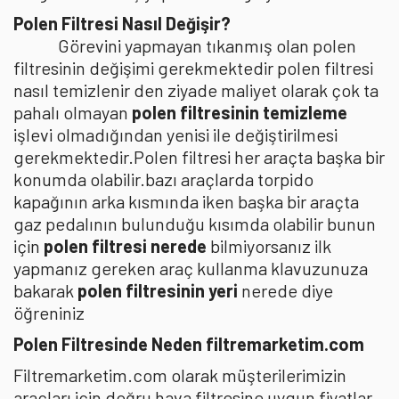
Polen Filtresi Nasıl Değişir?
Görevini yapmayan tıkanmış olan polen
filtresinin değişimi gerekmektedir polen filtresi
nasıl temizlenir den ziyade maliyet olarak çok ta
pahalı olmayan
polen filtresinin temizleme
işlevi olmadığından yenisi ile değiştirilmesi
gerekmektedir.Polen filtresi her araçta başka bir
konumda olabilir.bazı araçlarda torpido
kapağının arka kısmında iken başka bir araçta
gaz pedalının bulunduğu kısımda olabilir bunun
için
polen filtresi nerede
bilmiyorsanız ilk
yapmanız gereken araç kullanma klavuzunuza
bakarak
polen filtresinin yeri
nerede diye
öğreniniz
Polen Filtresinde Neden filtremarketim.com
Filtremarketim.com olarak müşterilerimizin
araçları için doğru hava filtresine uygun fiyatlar