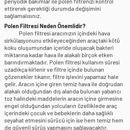
periyodik bakımlar ile polen filtrenizi kontrol
ettirerek gerektiği durumda değişimini
sağlamalısınız.
Polen Filtresi Neden Önemlidir?
Polen filtresi aracınızın içindeki hava
sirkülasyonunu etkileyeceğinden araçtaki kötü
koku oluşumundan içeride oluşacak bakteri
miktarına kadar hava ile alakalı birçok etken
barındırmaktadır. Polen filtresi kullanım süresi
uzadıkça kirlenir ve filtre içinde bulunan
gözenekler tıkanır, filtre işlevini yapamaz hale
gelir. Aracın içine giren temiz hava ile doğrudan
alakalı olduğundan dış alanda bulunan yabancı
toz halindeki maddelerin aracın içine girmesine
engel olduğundan yolcuların özelliklede araç
içerindeki çocuk ve bebeklerin daha sağlıklı
seyahat etmesini sürücü için ise hem temiz hem
de güvenli sürüş yapmasını sağlayacaktır.