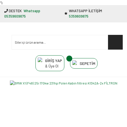
"');
DESTEK
Whatsapp
WHATSAPP İLETİŞİM
05359609675
5359609675
GİRİŞ YAP
SEPETİM
& Üye Ol