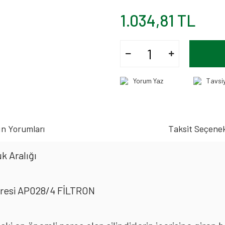
1.034,81 TL
Yorum Yaz
Tavsi
n Yorumları
Taksit Seçenek
k Aralığı
tresi AP028/4 FİLTRON