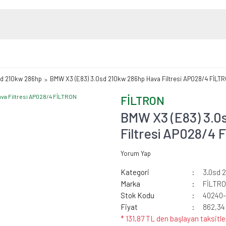
sd 210kw 286hp
BMW X3 (E83) 3.0sd 210kw 286hp Hava Filtresi AP028/4 FİLT
FİLTRON
BMW X3 (E83) 3.0
Filtresi AP028/4 
Yorum Yap
Kategori
3.0sd 
Marka
FİLTR
Stok Kodu
40240
Fiyat
862,34
* 131,87 TL den başlayan taksitle