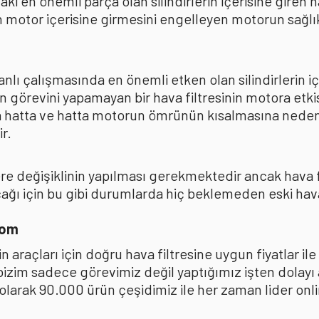
ki en önemli parça olan silindirlerin içerisine giren
 motor içerisine girmesini engelleyen motorun sağlıkl
lı çalışmasında en önemli etken olan silindirlerin iç
n görevini yapamayan bir hava filtresinin motora et
na hatta ve hatta motorun ömrünün kısalmasına neden
r.
kere değişiklinin yapılması gerekmektedir ancak hava
ı için bu gibi durumlarda hiç beklemeden eski hava fi
com
 araçları için doğru hava filtresine uygun fiyatlar i
 bizim sadece görevimiz değil yaptığımız işten dolay
ak 90.000 ürün çeşidimiz ile her zaman lider online 