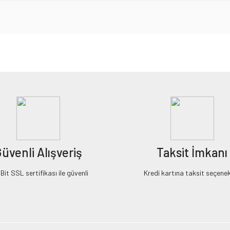
iz gördüğünüz noktaları öneri formunu kullanarak tarafımıza iletebilirsiniz.
Bu ürüne ilk yorumu siz yapın!
Yorum Yaz
üvenli Alışveriş
Taksit İmkanı
it SSL sertifikası ile güvenli
Kredi kartına taksit seçenek