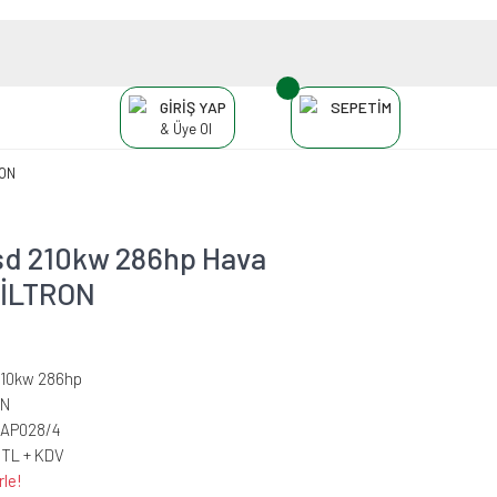
GİRİŞ YAP
SEPETİM
& Üye Ol
RON
sd 210kw 286hp Hava
FİLTRON
210kw 286hp
ON
-AP028/4
 TL + KDV
rle!