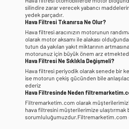
Hava filtresi otomobillerde motor bloğunda
silindire zarar verecek yabancı maddelerin
yedek parçadır.
Hava Filtresi Tıkanırsa Ne Olur?
Hava filtresi aracınızın motorunun randıman
olarak motor aksamı ile alakası olduğunda
tutun da yakılan yakıt miktarının artması
motorunuz için büyük önem arz etmektedi
Hava Filtresi Ne Sıklıkla Değişmeli?
Hava filtresi periyodik olarak senede bir 
ise motorun çekiş gücünden bile anlaşılacağ
ederiz
Hava Filtresinde Neden filtremarketim.
Filtremarketim.com olarak müşterilerimizin
hava filtresini müşterilerimize ulaştırmak
sorumluluğumuzdur.Filtremarketim.com olar