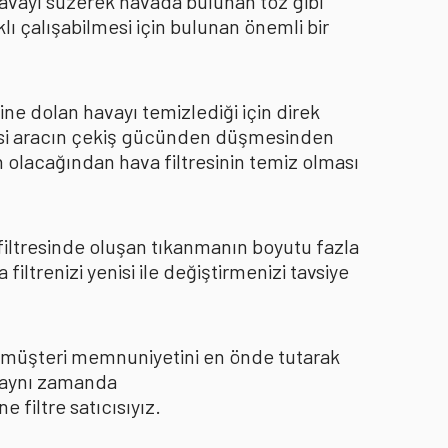
 havayı süzerek havada bulunan toz gibi
ı çalışabilmesi için bulunan önemli bir
ine dolan havayı temizlediği için direk
kisi aracın çekiş gücünden düşmesinden
 olacağından hava filtresinin temiz olması
 filtresinde oluşan tıkanmanın boyutu fazla
ltrenizi yenisi ile değiştirmenizi tavsiye
le müşteri memnuniyetini en önde tutarak
ı aynı zamanda
filtre satıcısıyız.