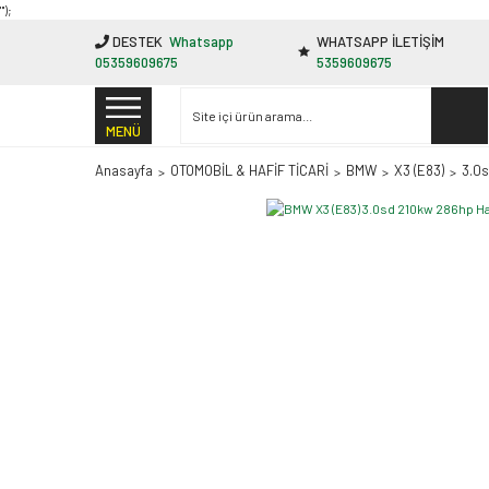
"');
DESTEK
Whatsapp
WHATSAPP İLETİŞİM
05359609675
5359609675
MENÜ
Anasayfa
OTOMOBİL & HAFİF TİCARİ
BMW
X3 (E83)
3.0