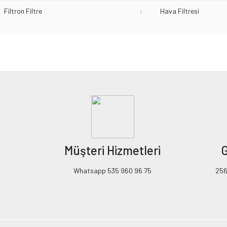
Filtron Filtre
:
Hava Filtresi
Bu ürünün fiyat bilgisi, resim, ürün açıklamalarında ve diğer konularda yeters
Görüş ve önerileriniz için teşekkür ederiz.
Ürün resmi kalitesiz, bozuk veya görüntülenemiyor.
Ürün açıklamasında eksik bilgiler bulunuyor.
Ürün bilgilerinde hatalar bulunuyor.
Ürün fiyatı diğer sitelerden daha pahalı.
Müşteri Hizmetleri
G
Bu ürüne benzer farklı alternatifler olmalı.
Whatsapp 535 960 96 75
256B