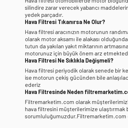
Hava filtresi otomobillerde motor bloğunda
silindire zarar verecek yabancı maddelerin
yedek parçadır.
Hava Filtresi Tıkanırsa Ne Olur?
Hava filtresi aracınızın motorunun randıman
olarak motor aksamı ile alakası olduğunda
tutun da yakılan yakıt miktarının artması
motorunuz için büyük önem arz etmektedi
Hava Filtresi Ne Sıklıkla Değişmeli?
Hava filtresi periyodik olarak senede bir 
ise motorun çekiş gücünden bile anlaşılacağ
ederiz
Hava Filtresinde Neden filtremarketim.
Filtremarketim.com olarak müşterilerimizin
hava filtresini müşterilerimize ulaştırmak
sorumluluğumuzdur.Filtremarketim.com olar