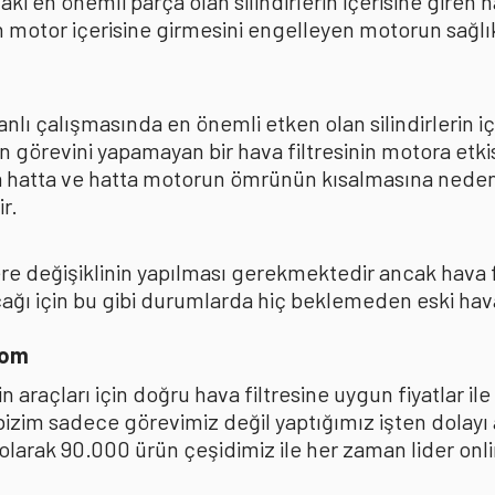
ki en önemli parça olan silindirlerin içerisine giren
 motor içerisine girmesini engelleyen motorun sağlıkl
lı çalışmasında en önemli etken olan silindirlerin iç
n görevini yapamayan bir hava filtresinin motora et
na hatta ve hatta motorun ömrünün kısalmasına neden
r.
kere değişiklinin yapılması gerekmektedir ancak hava
ı için bu gibi durumlarda hiç beklemeden eski hava fi
com
 araçları için doğru hava filtresine uygun fiyatlar i
 bizim sadece görevimiz değil yaptığımız işten dolay
ak 90.000 ürün çeşidimiz ile her zaman lider online 