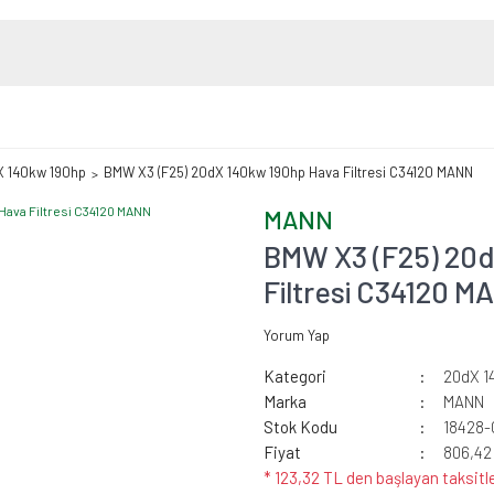
 140kw 190hp
BMW X3 (F25) 20dX 140kw 190hp Hava Filtresi C34120 MANN
MANN
BMW X3 (F25) 20
Filtresi C34120 M
Yorum Yap
Kategori
20dX 1
Marka
MANN
Stok Kodu
18428-
Fiyat
806,42
* 123,32 TL den başlayan taksitle