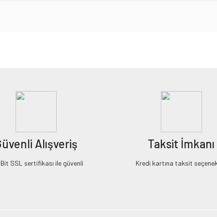
iz gördüğünüz noktaları öneri formunu kullanarak tarafımıza iletebilirsiniz.
Bu ürüne ilk yorumu siz yapın!
Yorum Yaz
üvenli Alışveriş
Taksit İmkanı
it SSL sertifikası ile güvenli
Kredi kartına taksit seçenek