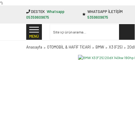
"');
DESTEK
Whatsapp
WHATSAPP İLETİŞİM
05359609675
5359609675
MENÜ
Anasayfa
OTOMOBİL & HAFİF TİCARİ
BMW
X3 (F25)
20dX