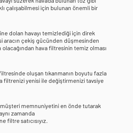
 havayı süzerek havada bulunan toz gibi
ı çalışabilmesi için bulunan önemli bir
ine dolan havayı temizlediği için direk
kisi aracın çekiş gücünden düşmesinden
 olacağından hava filtresinin temiz olması
 filtresinde oluşan tıkanmanın boyutu fazla
ltrenizi yenisi ile değiştirmenizi tavsiye
le müşteri memnuniyetini en önde tutarak
ı aynı zamanda
filtre satıcısıyız.