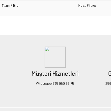
Mann Filtre
:
Hava Filtresi
Bu ürünün fiyat bilgisi, resim, ürün açıklamalarında ve diğer konularda yeters
Görüş ve önerileriniz için teşekkür ederiz.
Ürün resmi kalitesiz, bozuk veya görüntülenemiyor.
Ürün açıklamasında eksik bilgiler bulunuyor.
Ürün bilgilerinde hatalar bulunuyor.
Ürün fiyatı diğer sitelerden daha pahalı.
Müşteri Hizmetleri
G
Bu ürüne benzer farklı alternatifler olmalı.
Whatsapp 535 960 96 75
256B