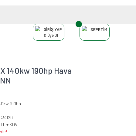
GİRİŞ YAP
SEPETİM
& Üye Ol
dX 140kw 190hp Hava
ANN
40kw 190hp
C34120
 TL + KDV
rle!