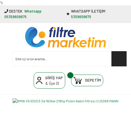
"');
DESTEK
Whatsapp
WHATSAPP İLETİŞİM
05359609675
5359609675
GİRİŞ YAP
SEPETİM
& Üye Ol