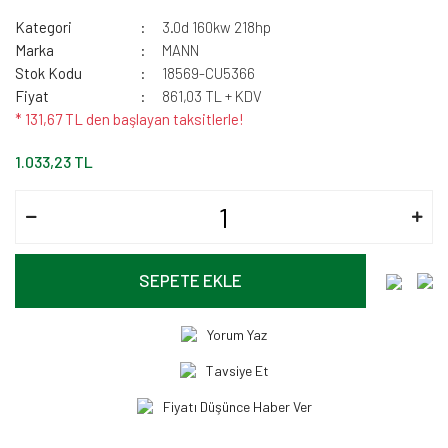
Kategori
3.0d 160kw 218hp
Marka
MANN
Stok Kodu
18569-CU5366
Fiyat
861,03 TL + KDV
* 131,67 TL den başlayan taksitlerle!
1.033,23 TL
SEPETE EKLE
Yorum Yaz
Tavsiye Et
Fiyatı Düşünce Haber Ver