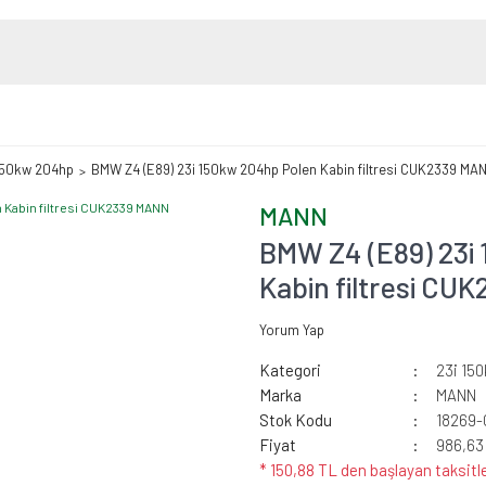
150kw 204hp
BMW Z4 (E89) 23i 150kw 204hp Polen Kabin filtresi CUK2339 MA
MANN
BMW Z4 (E89) 23i
Kabin filtresi C
Yorum Yap
Kategori
23i 15
Marka
MANN
Stok Kodu
18269
Fiyat
986,63
* 150,88 TL den başlayan taksitle