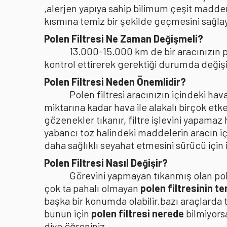
,alerjen yapıya sahip bilimum çeşit madden
kısmına temiz bir şekilde geçmesini sağlaya
Polen Filtresi Ne Zaman Değişmeli?
13.000-15.000 km de bir aracınızın po
kontrol ettirerek gerektiği durumda değişi
Polen Filtresi Neden Önemlidir?
Polen filtresi aracınızın içindeki h
miktarına kadar hava ile alakalı birçok etke
gözenekler tıkanır, filtre işlevini yapamaz
yabancı toz halindeki maddelerin aracın i
daha sağlıklı seyahat etmesini sürücü içi
Polen Filtresi Nasıl Değişir?
Görevini yapmayan tıkanmış olan pole
çok ta pahalı olmayan
polen filtresinin t
başka bir konumda olabilir.bazı araçlarda 
bunun için
polen filtresi nerede
bilmiyors
diye öğreniniz