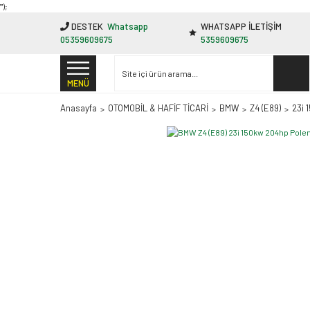
"');
DESTEK
Whatsapp
WHATSAPP İLETİŞİM
05359609675
5359609675
MENÜ
Anasayfa
OTOMOBİL & HAFİF TİCARİ
BMW
Z4 (E89)
23i 