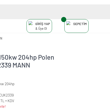
GİRİŞ YAP
SEPETİM
& Üye Ol
NN
 150kw 204hp Polen
UK2339 MANN
0kw 204hp
-CUK2339
 TL + KDV
rle!