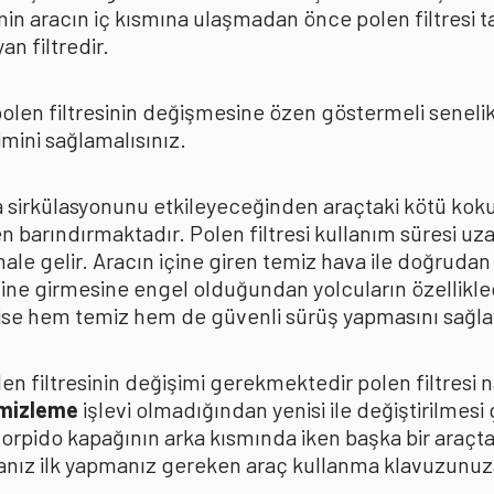
in aracın iç kısmına ulaşmadan önce polen filtresi t
n filtredir.
len filtresinin değişmesine özen göstermeli senelik p
mini sağlamalısınız.
ava sirkülasyonunu etkileyeceğinden araçtaki kötü k
n barındırmaktadır. Polen filtresi kullanım süresi uza
 hale gelir. Aracın içine giren temiz hava ile doğrud
çine girmesine engel olduğundan yolcuların özellikle
n ise hem temiz hem de güvenli sürüş yapmasını sağla
n filtresinin değişimi gerekmektedir polen filtresi n
emizleme
işlevi olmadığından yenisi ile değiştirilmesi
torpido kapağının arka kısmında iken başka bir araçt
anız ilk yapmanız gereken araç kullanma klavuzunu