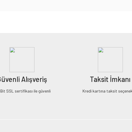
iz gördüğünüz noktaları öneri formunu kullanarak tarafımıza iletebilirsiniz.
Bu ürüne ilk yorumu siz yapın!
Yorum Yaz
üvenli Alışveriş
Taksit İmkanı
it SSL sertifikası ile güvenli
Kredi kartına taksit seçenek
Gönder