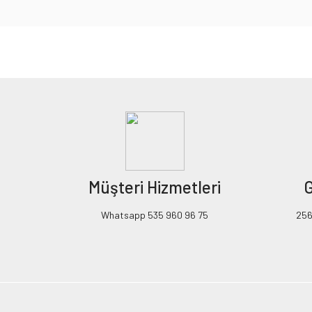
Bu ürünün fiyat bilgisi, resim, ürün açıklamalarında ve diğer konularda yeters
Görüş ve önerileriniz için teşekkür ederiz.
Ürün resmi kalitesiz, bozuk veya görüntülenemiyor.
Ürün açıklamasında eksik bilgiler bulunuyor.
Ürün bilgilerinde hatalar bulunuyor.
Ürün fiyatı diğer sitelerden daha pahalı.
Müşteri Hizmetleri
G
Bu ürüne benzer farklı alternatifler olmalı.
Whatsapp 535 960 96 75
256B