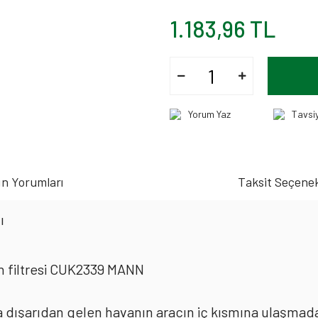
1.183,96 TL
Yorum Yaz
Tavsi
n Yorumları
Taksit Seçenek
ı
n filtresi CUK2339 MANN
rda dışarıdan gelen havanın aracın iç kısmına ulaşmad