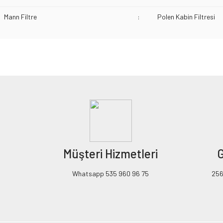
Mann Filtre
:
Polen Kabin Filtresi
Bu ürünün fiyat bilgisi, resim, ürün açıklamalarında ve diğer konularda yeters
Görüş ve önerileriniz için teşekkür ederiz.
Ürün resmi kalitesiz, bozuk veya görüntülenemiyor.
Ürün açıklamasında eksik bilgiler bulunuyor.
Ürün bilgilerinde hatalar bulunuyor.
Ürün fiyatı diğer sitelerden daha pahalı.
Müşteri Hizmetleri
G
Bu ürüne benzer farklı alternatifler olmalı.
Whatsapp 535 960 96 75
256B