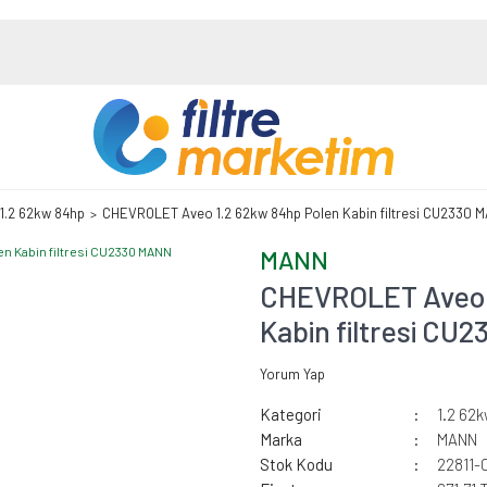
1.2 62kw 84hp
CHEVROLET Aveo 1.2 62kw 84hp Polen Kabin filtresi CU2330 
MANN
CHEVROLET Aveo 
Kabin filtresi CU
Yorum Yap
Kategori
1.2 62
Marka
MANN
Stok Kodu
22811-