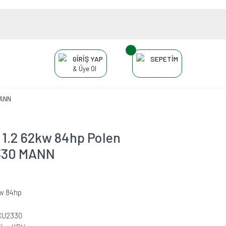
GİRİŞ YAP
SEPETİM
& Üye Ol
MANN
1.2 62kw 84hp Polen
2330 MANN
kw 84hp
CU2330