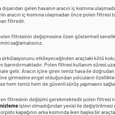
rda dışarıdan gelen havanın aracın iç kısmına ulaşmad
in aracın iç kısmına ulaşmadan önce polen filtresi t
n filtredir.
len filtresinin değişmesine özen göstermeli senelik p
mini sağlamalısınız.
ava sirkülasyonunu etkileyeceğinden araçtaki kötü k
n barındırmaktadır. Polen filtresi kullanım süresi uza
 hale gelir. Aracın içine giren temiz hava ile doğrud
çine girmesine engel olduğundan yolcuların özellikle
n ise hem temiz hem de güvenli sürüş yapmasını sağla
n filtresinin değişimi gerekmektedir polen filtresi n
emizleme
işlevi olmadığından yenisi ile değiştirilmesi
torpido kapağının arka kısmında iken başka bir araçt