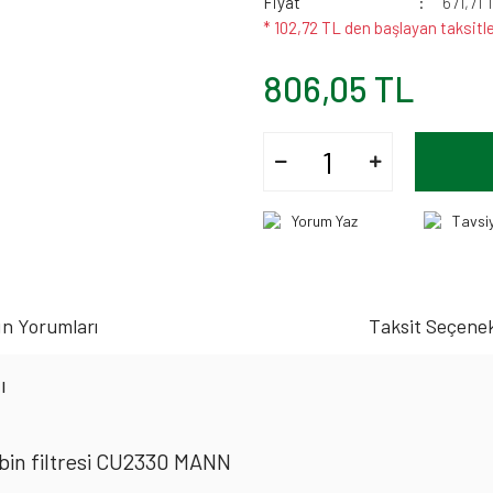
Fiyat
671,71 
* 102,72 TL den başlayan taksitle
806,05 TL
Yorum Yaz
Tavsi
n Yorumları
Taksit Seçenek
ı
in filtresi CU2330 MANN