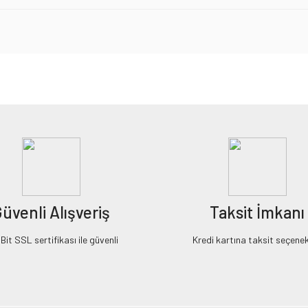
iz gördüğünüz noktaları öneri formunu kullanarak tarafımıza iletebilirsiniz.
Bu ürüne ilk yorumu siz yapın!
Yorum Yaz
üvenli Alışveriş
Taksit İmkanı
it SSL sertifikası ile güvenli
Kredi kartına taksit seçenek