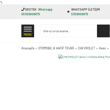
"');
DESTEK
Whatsapp
WHATSAPP İLETİŞİM
05359609675
5359609675
MENÜ
Anasayfa
OTOMOBİL & HAFİF TİCARİ
CHEVROLET
Aveo