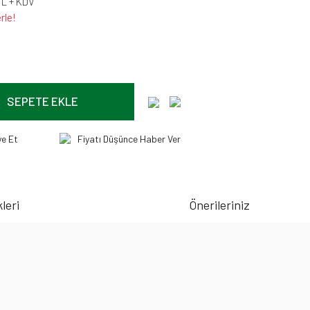
TL + KDV
rle!
SEPETE EKLE
ye Et
Fiyatı Düşünce Haber Ver
leri
Önerileriniz