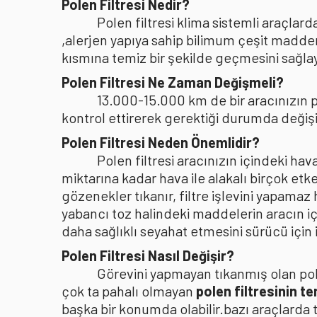
Polen Filtresi Nedir?
Polen filtresi klima sistemli araçla
,alerjen yapıya sahip bilimum çeşit madden
kısmına temiz bir şekilde geçmesini sağlaya
Polen Filtresi Ne Zaman Değişmeli?
13.000-15.000 km de bir aracınızın po
kontrol ettirerek gerektiği durumda değişi
Polen Filtresi Neden Önemlidir?
Polen filtresi aracınızın içindeki h
miktarına kadar hava ile alakalı birçok etke
gözenekler tıkanır, filtre işlevini yapamaz
yabancı toz halindeki maddelerin aracın i
daha sağlıklı seyahat etmesini sürücü içi
Polen Filtresi Nasıl Değişir?
Görevini yapmayan tıkanmış olan pole
çok ta pahalı olmayan
polen filtresinin t
başka bir konumda olabilir.bazı araçlarda 