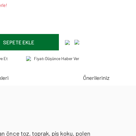
rle!
SEPETE EKLE
ye Et
Fiyatı Düşünce Haber Ver
leri
Önerileriniz
an önce toz, toprak, pis koku, polen