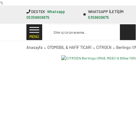
"');
DESTEK
Whatsapp
WHATSAPP İLETİŞİM
05359609675
5359609675
MENÜ
Anasayfa
OTOMOBİL & HAFİF TİCARİ
CITROEN
Berlingo I 