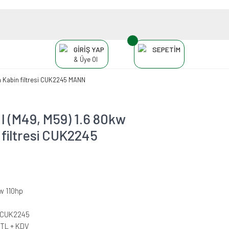
GİRİŞ YAP
SEPETİM
& Üye Ol
n Kabin filtresi CUK2245 MANN
I (M49, M59) 1.6 80kw
 filtresi CUK2245
w 110hp
-CUK2245
 TL + KDV