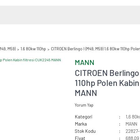
(M49, M59)
1.6 80kw 110hp
CITROEN Berlingo I (M49, M59) 1.6 80kw 110hp Pole
MANN
CITROEN Berlingo 
110hp Polen Kabin
MANN
Yorum Yap
Kategori
1.6 80k
Marka
MANN
Stok Kodu
22827
Fiyat
688,09