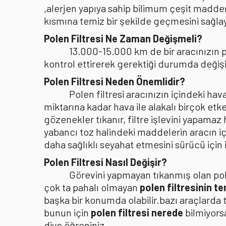
,alerjen yapıya sahip bilimum çeşit madden
kısmına temiz bir şekilde geçmesini sağlaya
Polen Filtresi Ne Zaman Değişmeli?
13.000-15.000 km de bir aracınızın po
kontrol ettirerek gerektiği durumda değişi
Polen Filtresi Neden Önemlidir?
Polen filtresi aracınızın içindeki h
miktarına kadar hava ile alakalı birçok etke
gözenekler tıkanır, filtre işlevini yapamaz
yabancı toz halindeki maddelerin aracın i
daha sağlıklı seyahat etmesini sürücü içi
Polen Filtresi Nasıl Değişir?
Görevini yapmayan tıkanmış olan pole
çok ta pahalı olmayan
polen filtresinin t
başka bir konumda olabilir.bazı araçlarda 
bunun için
polen filtresi nerede
bilmiyors
diye öğreniniz