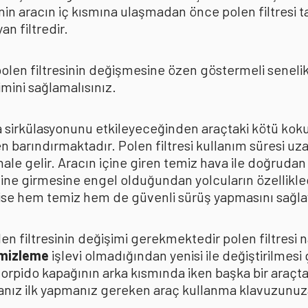
in aracın iç kısmına ulaşmadan önce polen filtresi t
n filtredir.
len filtresinin değişmesine özen göstermeli senelik p
mini sağlamalısınız.
ava sirkülasyonunu etkileyeceğinden araçtaki kötü k
n barındırmaktadır. Polen filtresi kullanım süresi uza
 hale gelir. Aracın içine giren temiz hava ile doğrud
çine girmesine engel olduğundan yolcuların özellikle
n ise hem temiz hem de güvenli sürüş yapmasını sağla
n filtresinin değişimi gerekmektedir polen filtresi n
emizleme
işlevi olmadığından yenisi ile değiştirilmesi
torpido kapağının arka kısmında iken başka bir araçt
anız ilk yapmanız gereken araç kullanma klavuzunu