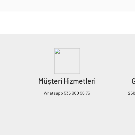
Bu ürünün fiyat bilgisi, resim, ürün açıklamalarında ve diğer konularda yeters
Görüş ve önerileriniz için teşekkür ederiz.
Ürün resmi kalitesiz, bozuk veya görüntülenemiyor.
Ürün açıklamasında eksik bilgiler bulunuyor.
Ürün bilgilerinde hatalar bulunuyor.
Ürün fiyatı diğer sitelerden daha pahalı.
Müşteri Hizmetleri
G
Bu ürüne benzer farklı alternatifler olmalı.
Whatsapp 535 960 96 75
256B