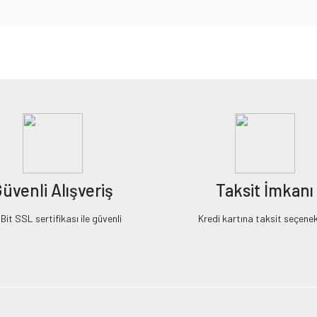
iz gördüğünüz noktaları öneri formunu kullanarak tarafımıza iletebilirsiniz.
Bu ürüne ilk yorumu siz yapın!
Yorum Yaz
üvenli Alışveriş
Taksit İmkanı
it SSL sertifikası ile güvenli
Kredi kartına taksit seçenek
Gönder