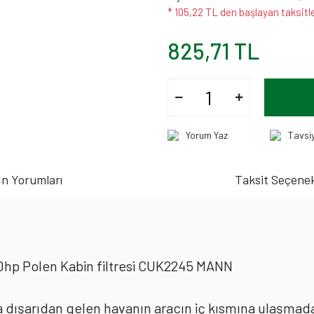
* 105,22 TL den başlayan taksitle
825,71 TL
Yorum Yaz
Tavsi
n Yorumları
Taksit Seçenek
10hp Polen Kabin filtresi CUK2245 MANN
rda dışarıdan gelen havanın aracın iç kısmına ulaşmad