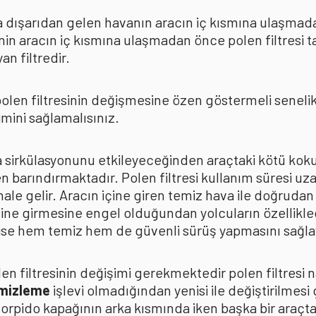
rda dışarıdan gelen havanın aracın iç kısmına ulaşmad
in aracın iç kısmına ulaşmadan önce polen filtresi t
n filtredir.
len filtresinin değişmesine özen göstermeli senelik p
mini sağlamalısınız.
ava sirkülasyonunu etkileyeceğinden araçtaki kötü k
n barındırmaktadır. Polen filtresi kullanım süresi uza
 hale gelir. Aracın içine giren temiz hava ile doğrud
çine girmesine engel olduğundan yolcuların özellikle
n ise hem temiz hem de güvenli sürüş yapmasını sağla
n filtresinin değişimi gerekmektedir polen filtresi n
emizleme
işlevi olmadığından yenisi ile değiştirilmesi
torpido kapağının arka kısmında iken başka bir araçt