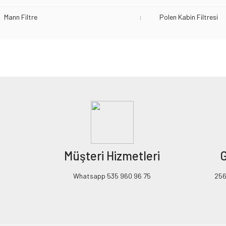
Mann Filtre
:
Polen Kabin Filtresi
Bu ürünün fiyat bilgisi, resim, ürün açıklamalarında ve diğer konularda yeters
Görüş ve önerileriniz için teşekkür ederiz.
Ürün resmi kalitesiz, bozuk veya görüntülenemiyor.
Ürün açıklamasında eksik bilgiler bulunuyor.
Ürün bilgilerinde hatalar bulunuyor.
Ürün fiyatı diğer sitelerden daha pahalı.
Müşteri Hizmetleri
G
Bu ürüne benzer farklı alternatifler olmalı.
Whatsapp 535 960 96 75
256B