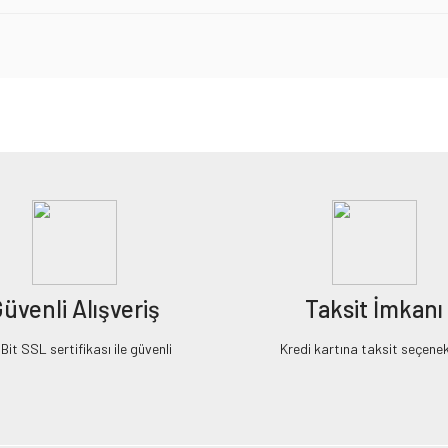
iz gördüğünüz noktaları öneri formunu kullanarak tarafımıza iletebilirsiniz.
Bu ürüne ilk yorumu siz yapın!
Yorum Yaz
üvenli Alışveriş
Taksit İmkanı
it SSL sertifikası ile güvenli
Kredi kartına taksit seçenek