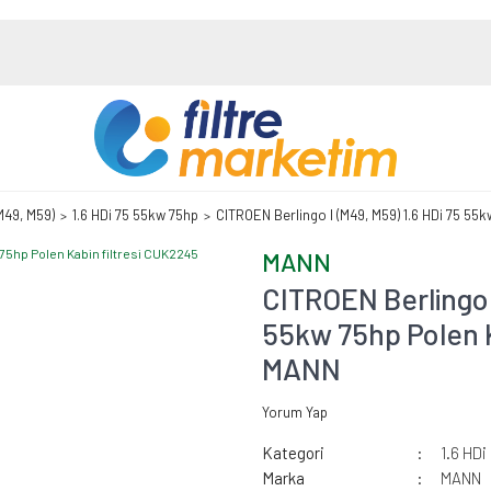
(M49, M59)
1.6 HDi 75 55kw 75hp
CITROEN Berlingo I (M49, M59) 1.6 HDi 75 55
MANN
CITROEN Berlingo I
55kw 75hp Polen K
MANN
Yorum Yap
Kategori
1.6 HDi
Marka
MANN