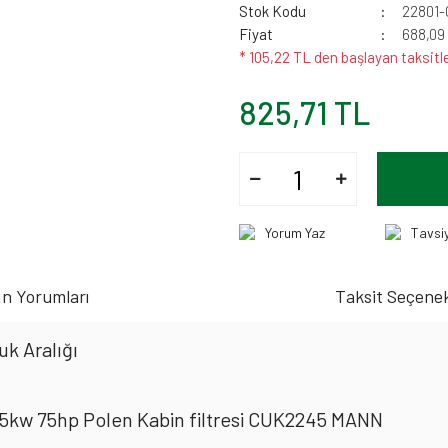
Stok Kodu
22801
Fiyat
688,09
* 105,22 TL den başlayan taksitle
825,71 TL
Yorum Yaz
Tavsi
n Yorumları
Taksit Seçenek
k Aralığı
 55kw 75hp Polen Kabin filtresi CUK2245 MANN