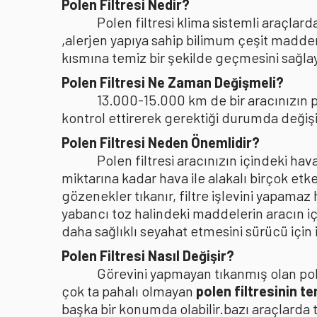
Polen Filtresi Nedir?
Polen filtresi klima sistemli araçla
,alerjen yapıya sahip bilimum çeşit madden
kısmına temiz bir şekilde geçmesini sağlaya
Polen Filtresi Ne Zaman Değişmeli?
13.000-15.000 km de bir aracınızın po
kontrol ettirerek gerektiği durumda değişi
Polen Filtresi Neden Önemlidir?
Polen filtresi aracınızın içindeki h
miktarına kadar hava ile alakalı birçok etke
gözenekler tıkanır, filtre işlevini yapamaz
yabancı toz halindeki maddelerin aracın i
daha sağlıklı seyahat etmesini sürücü içi
Polen Filtresi Nasıl Değişir?
Görevini yapmayan tıkanmış olan pole
çok ta pahalı olmayan
polen filtresinin t
başka bir konumda olabilir.bazı araçlarda 