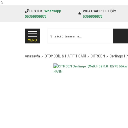
"');
DESTEK
Whatsapp
WHATSAPP İLETİŞİM
05359609675
5359609675
MENÜ
Anasayfa
OTOMOBİL & HAFİF TİCARİ
CITROEN
Berlingo I 