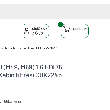
GİRİŞ YAP
SEPETİM
& Üye Ol
kw 75hp Polen Kabin filtresi CUK2245 MANN
 (M49, M59) 1.6 HDi 75
abin filtresi CUK2245
 75 55kw 75hp