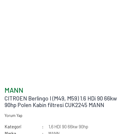
MANN
CITROEN Berlingo I (M49, M59) 1.6 HDi 90 66kw
90hp Polen Kabin filtresi CUK2245 MANN
Yorum Yap
Kategori
1.6 HDi 90 66kw 90hp
Marka
MANN