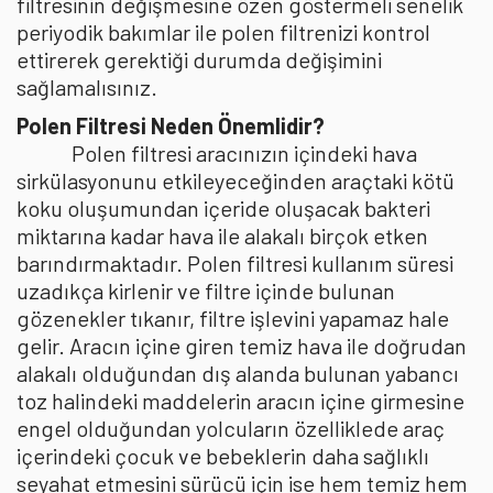
filtresinin değişmesine özen göstermeli senelik
periyodik bakımlar ile polen filtrenizi kontrol
ettirerek gerektiği durumda değişimini
sağlamalısınız.
Polen Filtresi Neden Önemlidir?
Polen filtresi aracınızın içindeki hava
sirkülasyonunu etkileyeceğinden araçtaki kötü
koku oluşumundan içeride oluşacak bakteri
miktarına kadar hava ile alakalı birçok etken
barındırmaktadır. Polen filtresi kullanım süresi
uzadıkça kirlenir ve filtre içinde bulunan
gözenekler tıkanır, filtre işlevini yapamaz hale
gelir. Aracın içine giren temiz hava ile doğrudan
alakalı olduğundan dış alanda bulunan yabancı
toz halindeki maddelerin aracın içine girmesine
engel olduğundan yolcuların özelliklede araç
içerindeki çocuk ve bebeklerin daha sağlıklı
seyahat etmesini sürücü için ise hem temiz hem