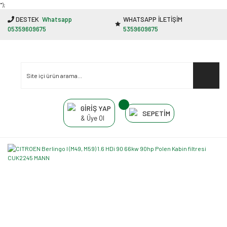
"');
DESTEK
Whatsapp
WHATSAPP İLETİŞİM
05359609675
5359609675
GİRİŞ YAP
SEPETİM
& Üye Ol