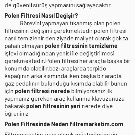
de güvenli sürüş yapmasını sağlayacaktır.
Polen Filtresi Nasıl Değişir?
Görevini yapmayan tıkanmış olan polen
filtresinin değişimi gerekmektedir polen filtresi
nasıl temizlenir den ziyade maliyet olarak çok ta
pahalı olmayan
polen filtresinin temizleme
işlevi olmadığından yenisi ile değiştirilmesi
gerekmektedir.Polen filtresi her araçta başka bir
konumda olabilir.bazı araçlarda torpido
kapağının arka kısmında iken başka bir araçta
gaz pedalının bulunduğu kısımda olabilir bunun
için
polen filtresi nerede
bilmiyorsanız ilk
yapmanız gereken araç kullanma klavuzunuza
bakarak
polen filtresinin yeri
nerede diye
öğreniniz
Polen Filtresinde Neden filtremarketim.com
Filtremarketim.com olarak müşterilerimizin