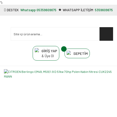
"');
DESTEK
Whatsapp 05359609675
WHATSAPP İLETİŞİM
5359609675
GİRİŞ YAP
SEPETİM
& Üye Ol