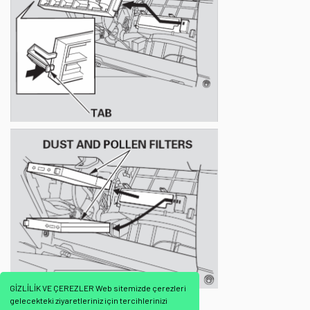
GİZLİLİK VE ÇEREZLER Web sitemizde çerezleri
gelecekteki ziyaretleriniz için tercihlerinizi