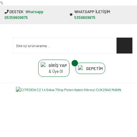
"');
DESTEK
Whatsapp
WHATSAPP İLETİŞİM
05359609675
5359609675
GİRİŞ YAP
SEPETİM
& Üye Ol