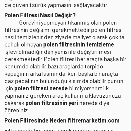
de güvenli sürüş yapmasını sağlayacaktır.
Polen Filtresi Nasıl Değişir?
Görevini yapmayan tıkanmış olan polen
filtresinin değişimi gerekmektedir polen filtresi
nasıl temizlenir den ziyade maliyet olarak çok ta
pahalı olmayan
polen filtresinin temizleme
işlevi olmadığından yenisi ile değiştirilmesi
gerekmektedir.Polen filtresi her araçta başka bir
konumda olabilir.bazı araçlarda torpido
kapağının arka kısmında iken başka bir araçta
gaz pedalının bulunduğu kısımda olabilir bunun
için
polen filtresi nerede
bilmiyorsanız ilk
yapmanız gereken araç kullanma klavuzunuza
bakarak
polen filtresinin yeri
nerede diye
öğreniniz
Polen Filtresinde Neden filtremarketim.com
Filtremarketim.com olarak müşterilerimizin