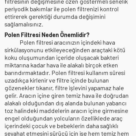
filtresinin değişmesine özen göstermeli senelik
periyodik bakımlar ile polen filtrenizi kontrol
ettirerek gerektiği durumda değişimini
sağlamalısınız.
Polen Filtresi Neden Önemlidir?
Polen filtresi aracınızın içindeki hava
sirkülasyonunu etkileyeceğinden araçtaki kötü
koku oluşumundan içeride oluşacak bakteri
miktarına kadar hava ile alakalı birçok etken
barındırmaktadır. Polen filtresi kullanım süresi
uzadıkça kirlenir ve filtre içinde bulunan
gözenekler tıkanır, filtre işlevini yapamaz hale
gelir. Aracın içine giren temiz hava ile doğrudan
alakalı olduğundan dış alanda bulunan yabancı
toz halindeki maddelerin aracın içine girmesine
engel olduğundan yolcuların özelliklede araç
içerindeki çocuk ve bebeklerin daha sağlıklı
seyahat etmesini sürücü için ise hem temiz hem