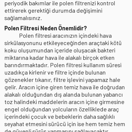
periyodik bakımlar ile polen filtrenizi kontrol
ettirerek gerektiği durumda değişimini
sağlamalısınız.
Polen Filtresi Neden Önemlidir?
Polen filtresi aracınızın içindeki hava
sirkülasyonunu etkileyeceğinden araçtaki kötü
koku oluşumundan içeride oluşacak bakteri
miktarına kadar hava ile alakalı birçok etken
barındırmaktadır. Polen filtresi kullanım süresi
uzadıkça kirlenir ve filtre içinde bulunan
gözenekler tıkanır, filtre işlevini yapamaz hale
gelir. Aracın içine giren temiz hava ile doğrudan
alakalı olduğundan dış alanda bulunan yabancı
toz halindeki maddelerin aracın içine girmesine
engel olduğundan yolcuların özelliklede araç
içerindeki çocuk ve bebeklerin daha sağlıklı
seyahat etmesini sürücü için ise hem temiz hem
de güvenli sürüş yapmasını sağlayacaktır.