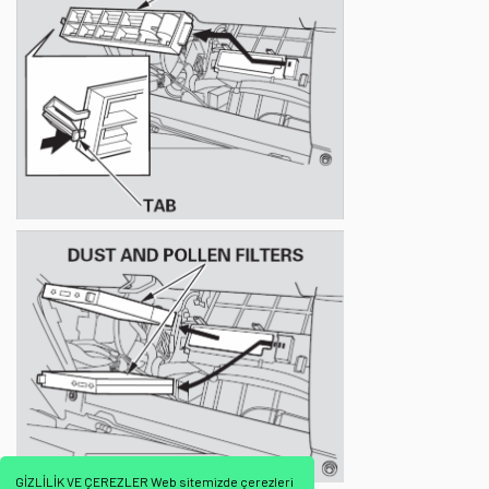
GİZLİLİK VE ÇEREZLER Web sitemizde çerezleri