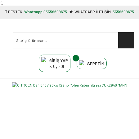
"');
DESTEK
Whatsapp 05359609675
WHATSAPP İLETİŞİM
5359609675
GİRİŞ YAP
SEPETİM
& Üye Ol