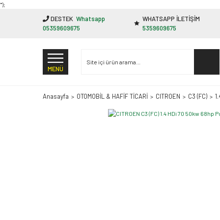
"');
DESTEK
Whatsapp
WHATSAPP İLETİŞİM
05359609675
5359609675
MENÜ
Anasayfa
OTOMOBİL & HAFİF TİCARİ
CITROEN
C3 (FC)
1