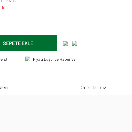
 TL + KDV
rle!
SEPETE EKLE
ye Et
Fiyatı Düşünce Haber Ver
leri
Önerileriniz