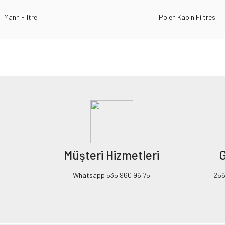
Mann Filtre
:
Polen Kabin Filtresi
Bu ürünün fiyat bilgisi, resim, ürün açıklamalarında ve diğer konularda yeters
Görüş ve önerileriniz için teşekkür ederiz.
Ürün resmi kalitesiz, bozuk veya görüntülenemiyor.
Ürün açıklamasında eksik bilgiler bulunuyor.
Ürün bilgilerinde hatalar bulunuyor.
Ürün fiyatı diğer sitelerden daha pahalı.
Müşteri Hizmetleri
G
Bu ürüne benzer farklı alternatifler olmalı.
Whatsapp 535 960 96 75
256B