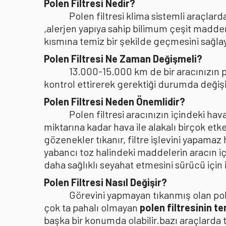
Polen Filtresi Nedir?
Polen filtresi klima sistemli araçla
,alerjen yapıya sahip bilimum çeşit madden
kısmına temiz bir şekilde geçmesini sağlaya
Polen Filtresi Ne Zaman Değişmeli?
13.000-15.000 km de bir aracınızın po
kontrol ettirerek gerektiği durumda değişi
Polen Filtresi Neden Önemlidir?
Polen filtresi aracınızın içindeki h
miktarına kadar hava ile alakalı birçok etke
gözenekler tıkanır, filtre işlevini yapamaz
yabancı toz halindeki maddelerin aracın i
daha sağlıklı seyahat etmesini sürücü içi
Polen Filtresi Nasıl Değişir?
Görevini yapmayan tıkanmış olan pole
çok ta pahalı olmayan
polen filtresinin t
başka bir konumda olabilir.bazı araçlarda 