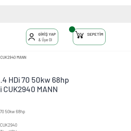
GİRİŞ YAP
SEPETİM
& Üye Ol
esi CUK2940 MANN
1.4 HDi 70 50kw 68hp
resi CUK2940 MANN
i 70 50kw 68hp
-CUK2940