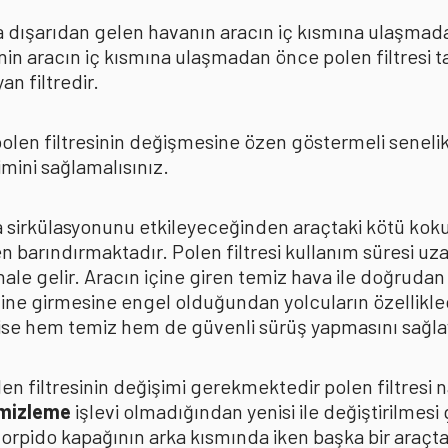
rda dışarıdan gelen havanın aracın iç kısmına ulaşmad
in aracın iç kısmına ulaşmadan önce polen filtresi t
n filtredir.
len filtresinin değişmesine özen göstermeli senelik p
mini sağlamalısınız.
ava sirkülasyonunu etkileyeceğinden araçtaki kötü k
n barındırmaktadır. Polen filtresi kullanım süresi uza
 hale gelir. Aracın içine giren temiz hava ile doğrud
çine girmesine engel olduğundan yolcuların özellikle
n ise hem temiz hem de güvenli sürüş yapmasını sağla
n filtresinin değişimi gerekmektedir polen filtresi n
emizleme
işlevi olmadığından yenisi ile değiştirilmesi
torpido kapağının arka kısmında iken başka bir araçt