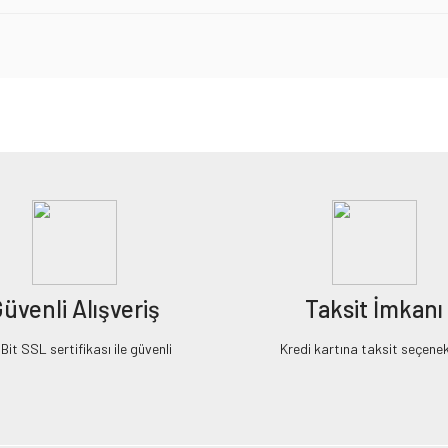
iz gördüğünüz noktaları öneri formunu kullanarak tarafımıza iletebilirsiniz.
Bu ürüne ilk yorumu siz yapın!
Yorum Yaz
üvenli Alışveriş
Taksit İmkanı
it SSL sertifikası ile güvenli
Kredi kartına taksit seçenek