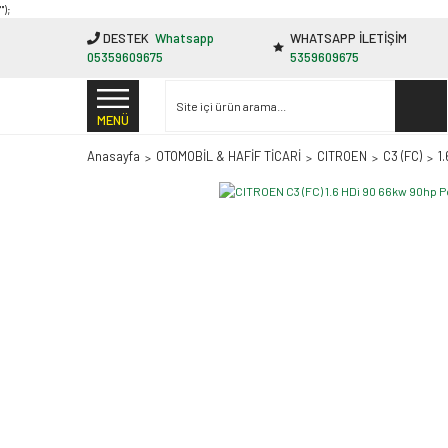
"');
DESTEK
Whatsapp
WHATSAPP İLETİŞİM
05359609675
5359609675
MENÜ
Anasayfa
OTOMOBİL & HAFİF TİCARİ
CITROEN
C3 (FC)
1