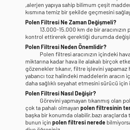
,alerjen yapıya sahip bilimum çeşit madden
kısmına temiz bir şekilde geçmesini sağlaya
Polen Filtresi Ne Zaman Değişmeli?
13.000-15.000 km de bir aracınızın po
kontrol ettirerek gerektiği durumda değişi
Polen Filtresi Neden Önemlidir?
Polen filtresi aracınızın içindeki h
miktarına kadar hava ile alakalı birçok etke
gözenekler tıkanır, filtre işlevini yapamaz
yabancı toz halindeki maddelerin aracın i
daha sağlıklı seyahat etmesini sürücü içi
Polen Filtresi Nasıl Değişir?
Görevini yapmayan tıkanmış olan pole
çok ta pahalı olmayan
polen filtresinin t
başka bir konumda olabilir.bazı araçlarda 
bunun için
polen filtresi nerede
bilmiyors
diye öğreniniz