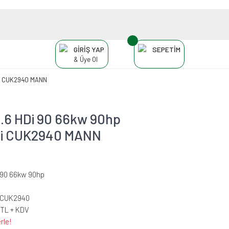
GİRİŞ YAP
SEPETİM
& Üye Ol
esi CUK2940 MANN
1.6 HDi 90 66kw 90hp
resi CUK2940 MANN
i 90 66kw 90hp
-CUK2940
 TL + KDV
rle!