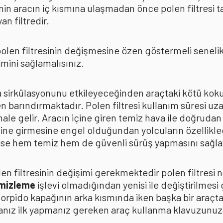
in aracın iç kısmına ulaşmadan önce polen filtresi t
n filtredir.
len filtresinin değişmesine özen göstermeli senelik p
mini sağlamalısınız.
ava sirkülasyonunu etkileyeceğinden araçtaki kötü k
n barındırmaktadır. Polen filtresi kullanım süresi uza
 hale gelir. Aracın içine giren temiz hava ile doğrud
çine girmesine engel olduğundan yolcuların özellikle
n ise hem temiz hem de güvenli sürüş yapmasını sağla
n filtresinin değişimi gerekmektedir polen filtresi n
emizleme
işlevi olmadığından yenisi ile değiştirilmesi
torpido kapağının arka kısmında iken başka bir araçt
anız ilk yapmanız gereken araç kullanma klavuzunu