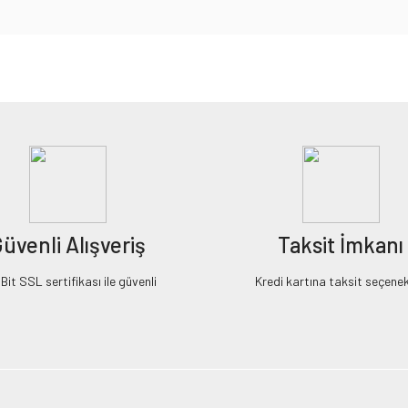
iz gördüğünüz noktaları öneri formunu kullanarak tarafımıza iletebilirsiniz.
Bu ürüne ilk yorumu siz yapın!
Yorum Yaz
üvenli Alışveriş
Taksit İmkanı
it SSL sertifikası ile güvenli
Kredi kartına taksit seçenek
Gönder