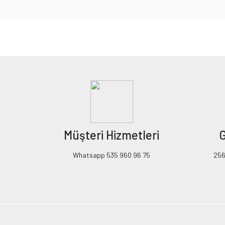
Bu ürünün fiyat bilgisi, resim, ürün açıklamalarında ve diğer konularda yeters
Görüş ve önerileriniz için teşekkür ederiz.
Ürün resmi kalitesiz, bozuk veya görüntülenemiyor.
Ürün açıklamasında eksik bilgiler bulunuyor.
Ürün bilgilerinde hatalar bulunuyor.
Ürün fiyatı diğer sitelerden daha pahalı.
Müşteri Hizmetleri
G
Bu ürüne benzer farklı alternatifler olmalı.
Whatsapp 535 960 96 75
256B