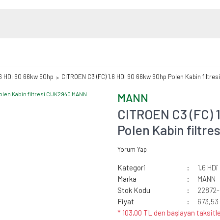
.6 HDi 90 66kw 90hp
CITROEN C3 (FC) 1.6 HDi 90 66kw 90hp Polen Kabin filtr
MANN
CITROEN C3 (FC) 
Polen Kabin filt
Yorum Yap
Kategori
1.6 HD
Marka
MANN
Stok Kodu
22872
Fiyat
673,53
* 103,00 TL den başlayan taksitle