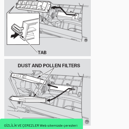
GİZLİLİK VE ÇEREZLER Web sitemizde çerezleri