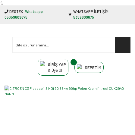
"');
DESTEK
Whatsapp
WHATSAPP İLETİŞİM
05359609675
5359609675
GİRİŞ YAP
SEPETİM
& Üye Ol