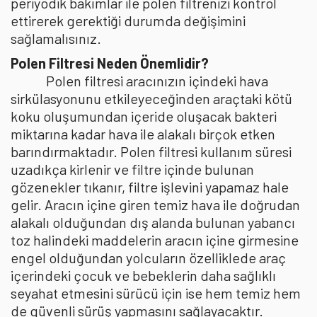
periyodik bakımlar ile polen filtrenizi kontrol
ettirerek gerektiği durumda değişimini
sağlamalısınız.
Polen Filtresi Neden Önemlidir?
Polen filtresi aracınızın içindeki hava
sirkülasyonunu etkileyeceğinden araçtaki kötü
koku oluşumundan içeride oluşacak bakteri
miktarına kadar hava ile alakalı birçok etken
barındırmaktadır. Polen filtresi kullanım süresi
uzadıkça kirlenir ve filtre içinde bulunan
gözenekler tıkanır, filtre işlevini yapamaz hale
gelir. Aracın içine giren temiz hava ile doğrudan
alakalı olduğundan dış alanda bulunan yabancı
toz halindeki maddelerin aracın içine girmesine
engel olduğundan yolcuların özelliklede araç
içerindeki çocuk ve bebeklerin daha sağlıklı
seyahat etmesini sürücü için ise hem temiz hem
de güvenli sürüş yapmasını sağlayacaktır.