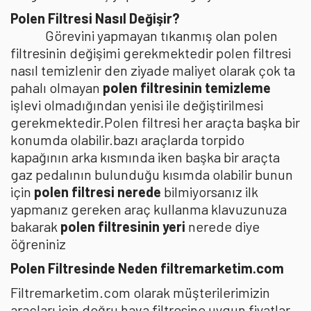
Polen Filtresi Nasıl Değişir?
Görevini yapmayan tıkanmış olan polen
filtresinin değişimi gerekmektedir polen filtresi
nasıl temizlenir den ziyade maliyet olarak çok ta
pahalı olmayan
polen filtresinin temizleme
işlevi olmadığından yenisi ile değiştirilmesi
gerekmektedir.Polen filtresi her araçta başka bir
konumda olabilir.bazı araçlarda torpido
kapağının arka kısmında iken başka bir araçta
gaz pedalının bulunduğu kısımda olabilir bunun
için
polen filtresi nerede
bilmiyorsanız ilk
yapmanız gereken araç kullanma klavuzunuza
bakarak
polen filtresinin yeri
nerede diye
öğreniniz
Polen Filtresinde Neden filtremarketim.com
Filtremarketim.com olarak müşterilerimizin
araçları için doğru hava filtresine uygun fiyatlar