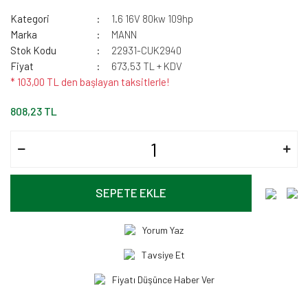
Kategori
1.6 16V 80kw 109hp
Marka
MANN
Stok Kodu
22931-CUK2940
Fiyat
673,53 TL + KDV
* 103,00 TL den başlayan taksitlerle!
808,23 TL
SEPETE EKLE
Yorum Yaz
Tavsiye Et
Fiyatı Düşünce Haber Ver