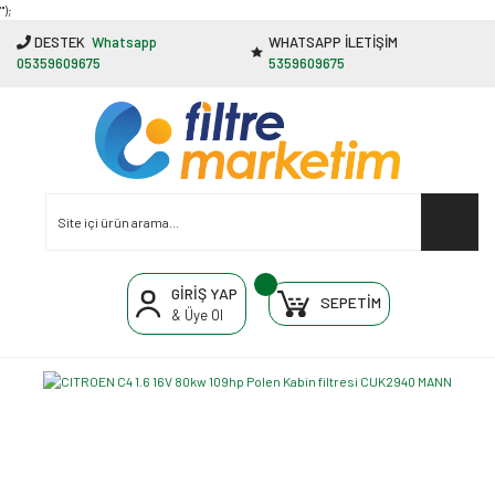
"');
DESTEK
Whatsapp
WHATSAPP İLETİŞİM
05359609675
5359609675
GİRİŞ YAP
SEPETİM
& Üye Ol