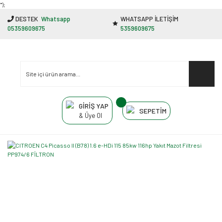
"');
DESTEK
Whatsapp
WHATSAPP İLETİŞİM
05359609675
5359609675
GİRİŞ YAP
SEPETİM
& Üye Ol