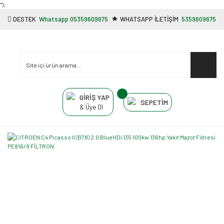
"');
DESTEK
Whatsapp 05359609675
WHATSAPP İLETİŞİM
5359609675
GİRİŞ YAP
SEPETİM
& Üye Ol