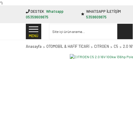
"');
DESTEK
Whatsapp
WHATSAPP İLETİŞİM
05359609675
5359609675
MENÜ
Anasayfa
OTOMOBİL & HAFİF TİCARİ
CITROEN
C5
2.0 1