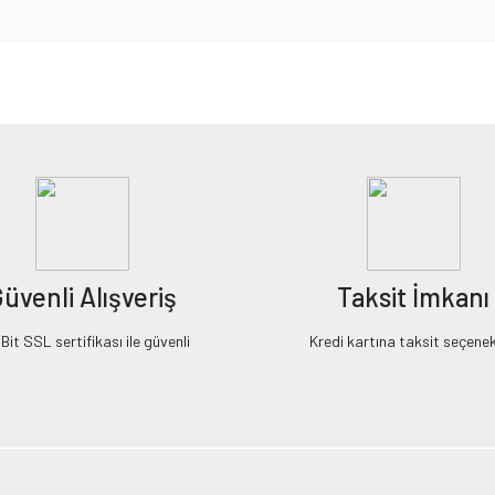
iz gördüğünüz noktaları öneri formunu kullanarak tarafımıza iletebilirsiniz.
Bu ürüne ilk yorumu siz yapın!
Yorum Yaz
üvenli Alışveriş
Taksit İmkanı
it SSL sertifikası ile güvenli
Kredi kartına taksit seçenek
Gönder