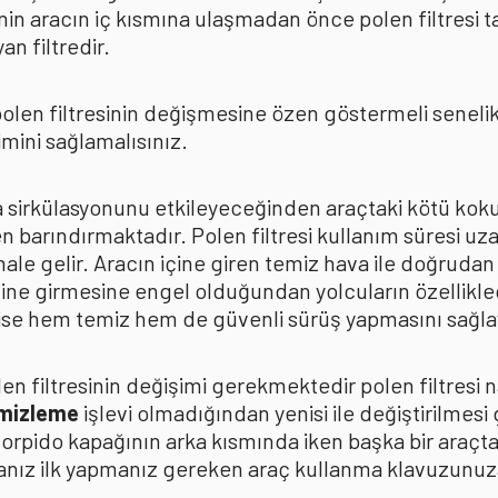
in aracın iç kısmına ulaşmadan önce polen filtresi t
n filtredir.
len filtresinin değişmesine özen göstermeli senelik p
mini sağlamalısınız.
ava sirkülasyonunu etkileyeceğinden araçtaki kötü k
n barındırmaktadır. Polen filtresi kullanım süresi uza
 hale gelir. Aracın içine giren temiz hava ile doğrud
çine girmesine engel olduğundan yolcuların özellikle
n ise hem temiz hem de güvenli sürüş yapmasını sağla
n filtresinin değişimi gerekmektedir polen filtresi n
emizleme
işlevi olmadığından yenisi ile değiştirilmesi
torpido kapağının arka kısmında iken başka bir araçt
anız ilk yapmanız gereken araç kullanma klavuzunu