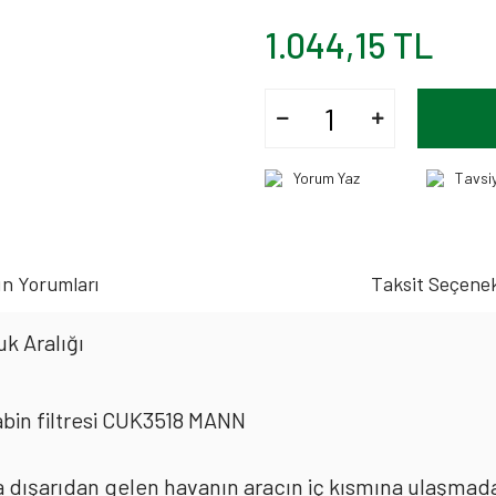
1.044,15 TL
Yorum Yaz
Tavsi
n Yorumları
Taksit Seçenek
k Aralığı
bin filtresi CUK3518 MANN
rda dışarıdan gelen havanın aracın iç kısmına ulaşmad