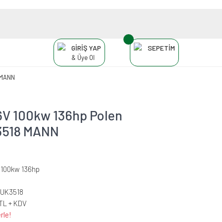
GİRİŞ YAP
SEPETİM
& Üye Ol
8 MANN
6V 100kw 136hp Polen
K3518 MANN
V 100kw 136hp
CUK3518
 TL + KDV
rle!