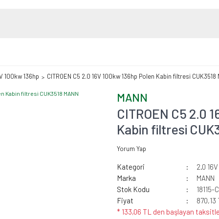
6V 100kw 136hp
CITROEN C5 2.0 16V 100kw 136hp Polen Kabin filtresi CUK351
MANN
CITROEN C5 2.0 1
Kabin filtresi CU
Yorum Yap
Kategori
2.0 16
Marka
MANN
Stok Kodu
18115-
Fiyat
870,13
* 133,06 TL den başlayan taksitle