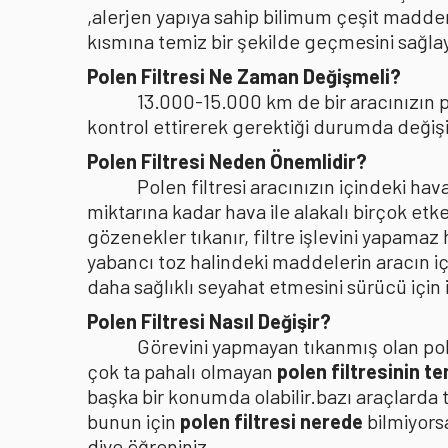
,alerjen yapıya sahip bilimum çeşit madden
kısmına temiz bir şekilde geçmesini sağlaya
Polen Filtresi Ne Zaman Değişmeli?
13.000-15.000 km de bir aracınızın po
kontrol ettirerek gerektiği durumda değişi
Polen Filtresi Neden Önemlidir?
Polen filtresi aracınızın içindeki h
miktarına kadar hava ile alakalı birçok etke
gözenekler tıkanır, filtre işlevini yapamaz
yabancı toz halindeki maddelerin aracın i
daha sağlıklı seyahat etmesini sürücü içi
Polen Filtresi Nasıl Değişir?
Görevini yapmayan tıkanmış olan pole
çok ta pahalı olmayan
polen filtresinin t
başka bir konumda olabilir.bazı araçlarda 
bunun için
polen filtresi nerede
bilmiyors
diye öğreniniz