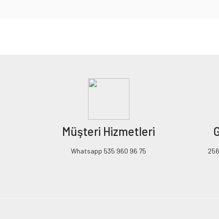
Bu ürünün fiyat bilgisi, resim, ürün açıklamalarında ve diğer konularda yeters
Görüş ve önerileriniz için teşekkür ederiz.
Ürün resmi kalitesiz, bozuk veya görüntülenemiyor.
Ürün açıklamasında eksik bilgiler bulunuyor.
Ürün bilgilerinde hatalar bulunuyor.
Ürün fiyatı diğer sitelerden daha pahalı.
Müşteri Hizmetleri
G
Bu ürüne benzer farklı alternatifler olmalı.
Whatsapp 535 960 96 75
256B