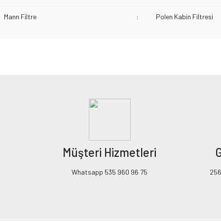
Mann Filtre
:
Polen Kabin Filtresi
Bu ürünün fiyat bilgisi, resim, ürün açıklamalarında ve diğer konularda yeters
Görüş ve önerileriniz için teşekkür ederiz.
Ürün resmi kalitesiz, bozuk veya görüntülenemiyor.
Ürün açıklamasında eksik bilgiler bulunuyor.
Ürün bilgilerinde hatalar bulunuyor.
Ürün fiyatı diğer sitelerden daha pahalı.
Müşteri Hizmetleri
G
Bu ürüne benzer farklı alternatifler olmalı.
Whatsapp 535 960 96 75
256B