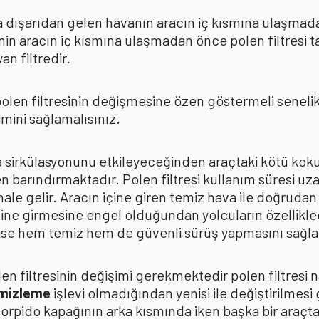
rda dışarıdan gelen havanın aracın iç kısmına ulaşmad
in aracın iç kısmına ulaşmadan önce polen filtresi t
n filtredir.
len filtresinin değişmesine özen göstermeli senelik p
mini sağlamalısınız.
ava sirkülasyonunu etkileyeceğinden araçtaki kötü k
n barındırmaktadır. Polen filtresi kullanım süresi uza
 hale gelir. Aracın içine giren temiz hava ile doğrud
çine girmesine engel olduğundan yolcuların özellikle
n ise hem temiz hem de güvenli sürüş yapmasını sağla
n filtresinin değişimi gerekmektedir polen filtresi n
emizleme
işlevi olmadığından yenisi ile değiştirilmesi
torpido kapağının arka kısmında iken başka bir araçt