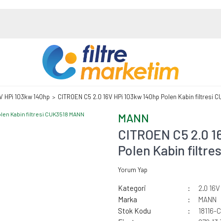
6V HPi 103kw 140hp
CITROEN C5 2.0 16V HPi 103kw 140hp Polen Kabin filtresi
MANN
CITROEN C5 2.0 1
Polen Kabin filtr
Yorum Yap
Kategori
2.0 16V
Marka
MANN
Stok Kodu
18116-