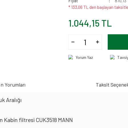
Fiyat
870,13
* 133,06 TL den başlayan taksitle
1.044,15 TL
Yorum Yaz
Tavsi
n Yorumları
Taksit Seçenek
k Aralığı
n Kabin filtresi CUK3518 MANN