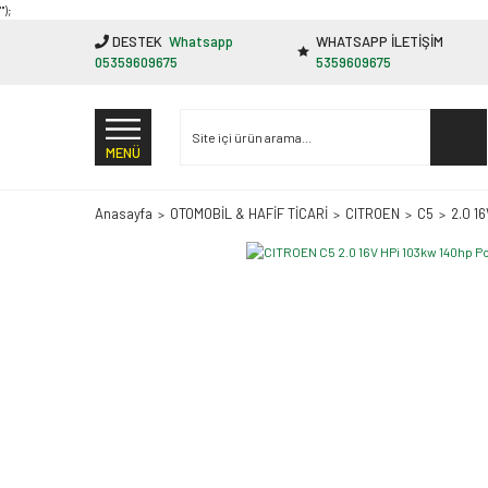
"');
DESTEK
Whatsapp
WHATSAPP İLETİŞİM
05359609675
5359609675
MENÜ
Anasayfa
OTOMOBİL & HAFİF TİCARİ
CITROEN
C5
2.0 1