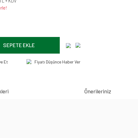
 TL + KDV
rle!
SEPETE EKLE
ye Et
Fiyatı Düşünce Haber Ver
leri
Önerileriniz