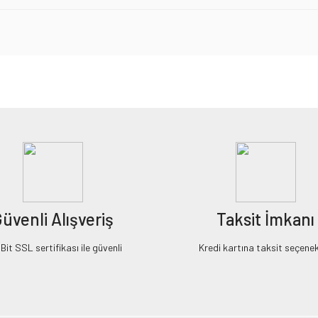
iz gördüğünüz noktaları öneri formunu kullanarak tarafımıza iletebilirsiniz.
Bu ürüne ilk yorumu siz yapın!
Yorum Yaz
üvenli Alışveriş
Taksit İmkanı
it SSL sertifikası ile güvenli
Kredi kartına taksit seçenek