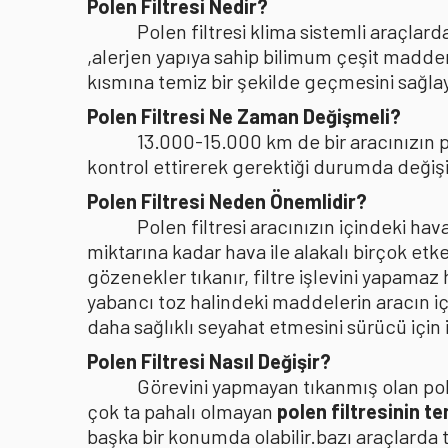
Polen Filtresi Nedir?
Polen filtresi klima sistemli araçla
,alerjen yapıya sahip bilimum çeşit madden
kısmına temiz bir şekilde geçmesini sağlaya
Polen Filtresi Ne Zaman Değişmeli?
13.000-15.000 km de bir aracınızın po
kontrol ettirerek gerektiği durumda değişi
Polen Filtresi Neden Önemlidir?
Polen filtresi aracınızın içindeki h
miktarına kadar hava ile alakalı birçok etke
gözenekler tıkanır, filtre işlevini yapamaz
yabancı toz halindeki maddelerin aracın i
daha sağlıklı seyahat etmesini sürücü içi
Polen Filtresi Nasıl Değişir?
Görevini yapmayan tıkanmış olan pole
çok ta pahalı olmayan
polen filtresinin t
başka bir konumda olabilir.bazı araçlarda 