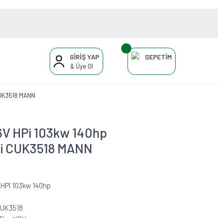
GİRİŞ YAP
SEPETİM
& Üye Ol
 CUK3518 MANN
6V HPi 103kw 140hp
esi CUK3518 MANN
 HPi 103kw 140hp
CUK3518