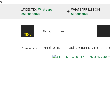
"');
DESTEK
Whatsapp
WHATSAPP İLETİŞİM
05359609675
5359609675
MENÜ
Anasayfa
OTOMOBİL & HAFİF TİCARİ
CITROEN
DS3
1.6 