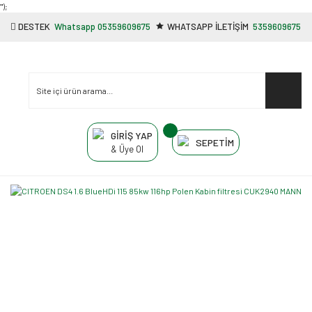
"');
DESTEK
Whatsapp 05359609675
WHATSAPP İLETİŞİM
5359609675
GİRİŞ YAP
SEPETİM
& Üye Ol