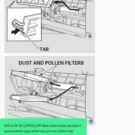
GİZLİLİK VE ÇEREZLER Web sitemizde çerezleri
gelecekteki ziyaretleriniz için tercihlerinizi