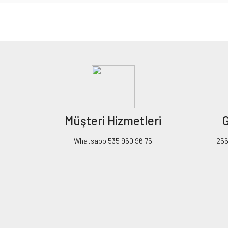
Bu ürünün fiyat bilgisi, resim, ürün açıklamalarında ve diğer konularda yeters
Görüş ve önerileriniz için teşekkür ederiz.
Ürün resmi kalitesiz, bozuk veya görüntülenemiyor.
Ürün açıklamasında eksik bilgiler bulunuyor.
Ürün bilgilerinde hatalar bulunuyor.
Ürün fiyatı diğer sitelerden daha pahalı.
Müşteri Hizmetleri
G
Bu ürüne benzer farklı alternatifler olmalı.
Whatsapp 535 960 96 75
256B