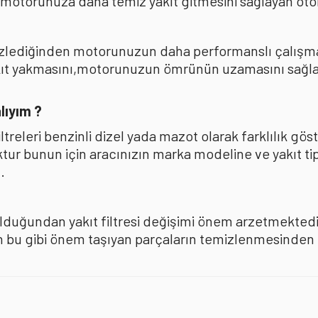
 motorunuza daha temiz yakıt gitmesini sağlayan oto
mizlediğinden motorunuzun daha performanslı çalışması
akıt yakmasını,motorunuzun ömrünün uzamasını sağla
lıyım ?
iltreleri benzinli dizel yada mazot olarak farklılık 
oktur bunun için aracınızın marka modeline ve yakıt ti
.
olduğundan yakıt filtresi değişimi önem arzetmektedir
u gibi önem taşıyan parçaların temizlenmesinden ise