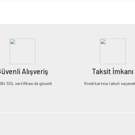
iz gördüğünüz noktaları öneri formunu kullanarak tarafımıza iletebilirsiniz.
Bu ürüne ilk yorumu siz yapın!
Yorum Yaz
üvenli Alışveriş
Taksit İmkanı
it SSL sertifikası ile güvenli
Kredi kartına taksit seçenek
Gönder