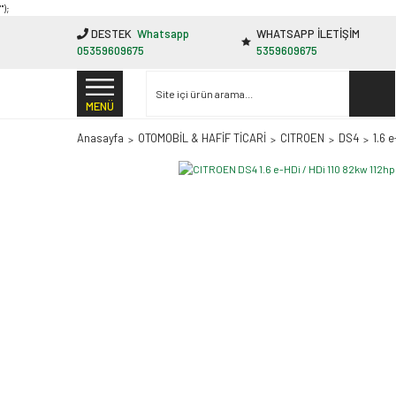
"');
DESTEK
Whatsapp
WHATSAPP İLETİŞİM
05359609675
5359609675
MENÜ
Anasayfa
OTOMOBİL & HAFİF TİCARİ
CITROEN
DS4
1.6 