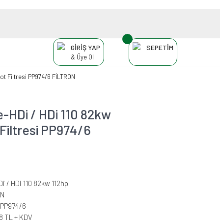
GİRİŞ YAP
SEPETİM
& Üye Ol
ot Filtresi PP974/6 FİLTRON
-HDi / HDi 110 82kw
Filtresi PP974/6
Di / HDi 110 82kw 112hp
ON
PP974/6
08 TL + KDV