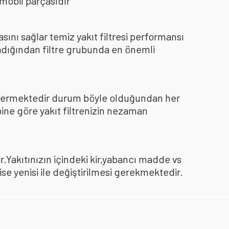
mobil parçasıdır
nı sağlar temiz yakıt filtresi performansı
dığından filtre grubunda en önemli
göstermektedir durum böyle olduğundan her
pine göre yakıt filtrenizin nezaman
.Yakıtınızın içindeki kir,yabancı madde vs
 yenisi ile değiştirilmesi gerekmektedir.