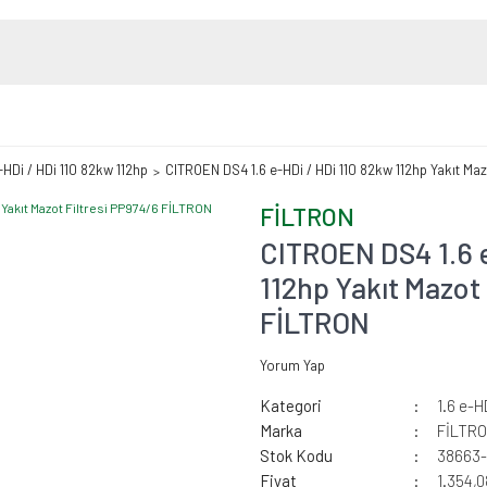
e-HDi / HDi 110 82kw 112hp
CITROEN DS4 1.6 e-HDi / HDi 110 82kw 112hp Yakıt Maz
FİLTRON
CITROEN DS4 1.6 e
112hp Yakıt Mazot 
FİLTRON
Yorum Yap
Kategori
1.6 e-H
Marka
FİLTR
Stok Kodu
38663-
Fiyat
1.354,