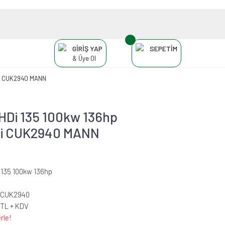
GİRİŞ YAP
SEPETİM
& Üye Ol
esi CUK2940 MANN
HDi 135 100kw 136hp
resi CUK2940 MANN
 135 100kw 136hp
-CUK2940
 TL + KDV
rle!