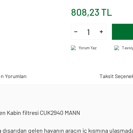
808,23 TL
Yorum Yaz
Tavsi
n Yorumları
Taksit Seçenek
en Kabin filtresi CUK2940 MANN
rda dışarıdan gelen havanın aracın iç kısmına ulaşmad