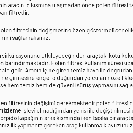
in aracın iç kısmına ulaşmadan önce polen filtresi t
n filtredir.
len filtresinin değişmesine özen göstermeli senelik p
mini sağlamalısınız.
ava sirkülasyonunu etkileyeceğinden araçtaki kötü k
n barındırmaktadır. Polen filtresi kullanım süresi uza
 hale gelir. Aracın içine giren temiz hava ile doğrud
çine girmesine engel olduğundan yolcuların özellikle
n ise hem temiz hem de güvenli sürüş yapmasını sağla
n filtresinin değişimi gerekmektedir polen filtresi n
emizleme
işlevi olmadığından yenisi ile değiştirilmesi
torpido kapağının arka kısmında iken başka bir araçt
anız ilk yapmanız gereken araç kullanma klavuzunu