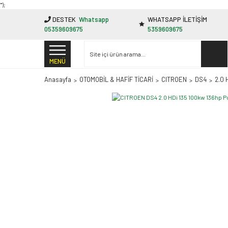
"');
DESTEK
Whatsapp
WHATSAPP İLETİŞİM
05359609675
5359609675
MENÜ
Anasayfa
OTOMOBİL & HAFİF TİCARİ
CITROEN
DS4
2.0 