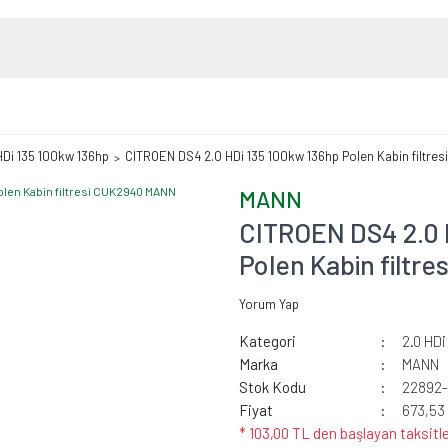
HDi 135 100kw 136hp
CITROEN DS4 2.0 HDi 135 100kw 136hp Polen Kabin filtr
MANN
CITROEN DS4 2.0 
Polen Kabin filt
Yorum Yap
Kategori
2.0 HDi
Marka
MANN
Stok Kodu
22892
Fiyat
673,53
* 103,00 TL den başlayan taksitle