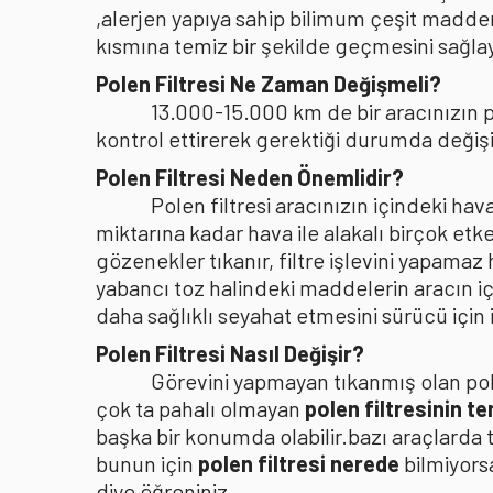
,alerjen yapıya sahip bilimum çeşit madden
kısmına temiz bir şekilde geçmesini sağlaya
Polen Filtresi Ne Zaman Değişmeli?
13.000-15.000 km de bir aracınızın po
kontrol ettirerek gerektiği durumda değişi
Polen Filtresi Neden Önemlidir?
Polen filtresi aracınızın içindeki h
miktarına kadar hava ile alakalı birçok etke
gözenekler tıkanır, filtre işlevini yapamaz
yabancı toz halindeki maddelerin aracın i
daha sağlıklı seyahat etmesini sürücü içi
Polen Filtresi Nasıl Değişir?
Görevini yapmayan tıkanmış olan pole
çok ta pahalı olmayan
polen filtresinin t
başka bir konumda olabilir.bazı araçlarda 
bunun için
polen filtresi nerede
bilmiyors
diye öğreniniz