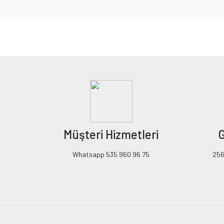
Bu ürünün fiyat bilgisi, resim, ürün açıklamalarında ve diğer konularda yeters
Görüş ve önerileriniz için teşekkür ederiz.
Ürün resmi kalitesiz, bozuk veya görüntülenemiyor.
Ürün açıklamasında eksik bilgiler bulunuyor.
Ürün bilgilerinde hatalar bulunuyor.
Ürün fiyatı diğer sitelerden daha pahalı.
Müşteri Hizmetleri
G
Bu ürüne benzer farklı alternatifler olmalı.
Whatsapp 535 960 96 75
256B