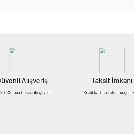
iz gördüğünüz noktaları öneri formunu kullanarak tarafımıza iletebilirsiniz.
Bu ürüne ilk yorumu siz yapın!
Yorum Yaz
üvenli Alışveriş
Taksit İmkanı
it SSL sertifikası ile güvenli
Kredi kartına taksit seçenek
Gönder