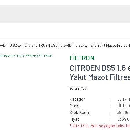
e-HDi 110 82kw 112hp
CITROEN DS5 1.6 e-HDi 110 82kw 112hp Yakıt Mazot Filtres
FİLTRON
CITROEN DS5 1.6 e
Yakıt Mazot Filtr
Yorum Yap
Kategori
1.6 e-H
Marka
FİLTR
Stok Kodu
38665-
Fiyat
1.354,
* 207,07 TL den başlayan taksitle