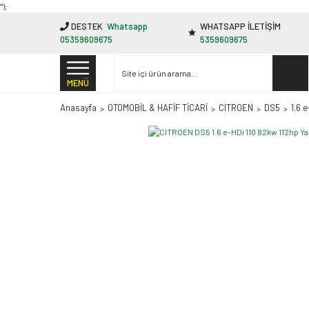
"');
DESTEK
Whatsapp
WHATSAPP İLETİŞİM
05359609675
5359609675
MENÜ
Anasayfa
OTOMOBİL & HAFİF TİCARİ
CITROEN
DS5
1.6 