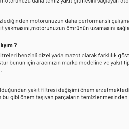
 motorunuza daha temiz yakıt gitmesini sağlayan oto
mizlediğinden motorunuzun daha performanslı çalışması
akıt yakmasını,motorunuzun ömrünün uzamasını sağla
lıyım ?
iltreleri benzinli dizel yada mazot olarak farklılık 
oktur bunun için aracınızın marka modeline ve yakıt ti
.
olduğundan yakıt filtresi değişimi önem arzetmektedir
u gibi önem taşıyan parçaların temizlenmesinden ise