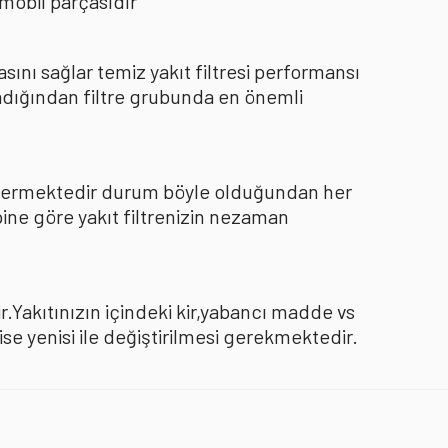
mobil parçasıdır
nı sağlar temiz yakıt filtresi performansı
dığından filtre grubunda en önemli
göstermektedir durum böyle olduğundan her
pine göre yakıt filtrenizin nezaman
.Yakıtınızın içindeki kir,yabancı madde vs
 yenisi ile değiştirilmesi gerekmektedir.