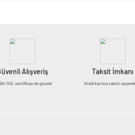
iz gördüğünüz noktaları öneri formunu kullanarak tarafımıza iletebilirsiniz.
Bu ürüne ilk yorumu siz yapın!
Yorum Yaz
üvenli Alışveriş
Taksit İmkanı
it SSL sertifikası ile güvenli
Kredi kartına taksit seçenek
Gönder