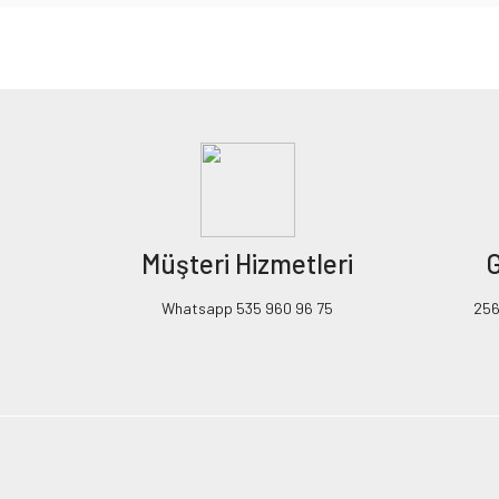
Bu ürünün fiyat bilgisi, resim, ürün açıklamalarında ve diğer konularda yeters
Görüş ve önerileriniz için teşekkür ederiz.
Ürün resmi kalitesiz, bozuk veya görüntülenemiyor.
Ürün açıklamasında eksik bilgiler bulunuyor.
Ürün bilgilerinde hatalar bulunuyor.
Ürün fiyatı diğer sitelerden daha pahalı.
Müşteri Hizmetleri
G
Bu ürüne benzer farklı alternatifler olmalı.
Whatsapp 535 960 96 75
256B