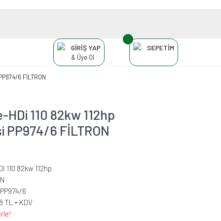
GİRİŞ YAP
SEPETİM
& Üye Ol
i PP974/6 FİLTRON
-HDi 110 82kw 112hp
esi PP974/6 FİLTRON
Di 110 82kw 112hp
ON
PP974/6
08 TL + KDV
rle!