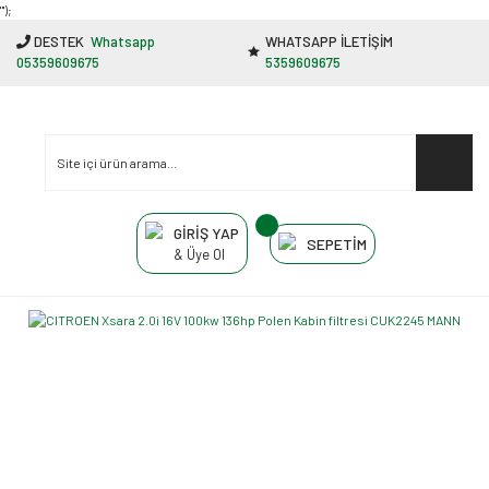
"');
DESTEK
Whatsapp
WHATSAPP İLETİŞİM
05359609675
5359609675
GİRİŞ YAP
SEPETİM
& Üye Ol