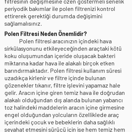
filtresinin değişmesine özen göstermeli senelik
periyodik bakımlar ile polen filtrenizi kontrol
ettirerek gerektiği durumda değişimini
sağlamalısınız.
Polen Filtresi Neden Önemlidir?
Polen filtresi aracınızın içindeki hava
sirkülasyonunu etkileyeceğinden araçtaki kötü
koku oluşumundan içeride oluşacak bakteri
miktarına kadar hava ile alakalı birçok etken
barındırmaktadır. Polen filtresi kullanım süresi
uzadıkça kirlenir ve filtre içinde bulunan
gözenekler tıkanır, filtre işlevini yapamaz hale
gelir. Aracın içine giren temiz hava ile doğrudan
alakalı olduğundan dış alanda bulunan yabancı
toz halindeki maddelerin aracın içine girmesine
engel olduğundan yolcuların özelliklede araç
içerindeki çocuk ve bebeklerin daha sağlıklı
seyahat etmesini sürücü için ise hem temiz hem