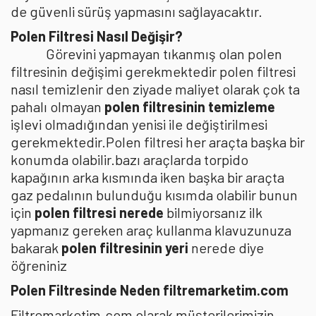
de güvenli sürüş yapmasını sağlayacaktır.
Polen Filtresi Nasıl Değişir?
Görevini yapmayan tıkanmış olan polen
filtresinin değişimi gerekmektedir polen filtresi
nasıl temizlenir den ziyade maliyet olarak çok ta
pahalı olmayan
polen filtresinin temizleme
işlevi olmadığından yenisi ile değiştirilmesi
gerekmektedir.Polen filtresi her araçta başka bir
konumda olabilir.bazı araçlarda torpido
kapağının arka kısmında iken başka bir araçta
gaz pedalının bulunduğu kısımda olabilir bunun
için
polen filtresi nerede
bilmiyorsanız ilk
yapmanız gereken araç kullanma klavuzunuza
bakarak
polen filtresinin yeri
nerede diye
öğreniniz
Polen Filtresinde Neden filtremarketim.com
Filtremarketim.com olarak müşterilerimizin