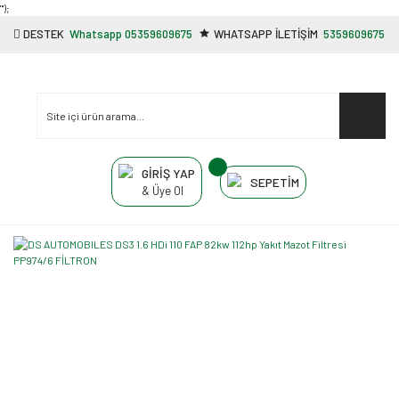
"');
DESTEK
Whatsapp 05359609675
WHATSAPP İLETİŞİM
5359609675
GİRİŞ YAP
SEPETİM
& Üye Ol