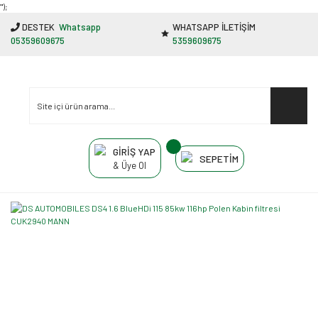
"');
DESTEK
Whatsapp
WHATSAPP İLETİŞİM
05359609675
5359609675
GİRİŞ YAP
SEPETİM
& Üye Ol