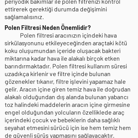
periyodik bakımlar ile polen filtrenizi kontrol
ettirerek gerektiği durumda değişimini
sağlamalısınız.
Polen Filtresi Neden Önemlidir?
Polen filtresi aracınızın içindeki hava
sirkülasyonunu etkileyeceğinden araçtaki kötü
koku oluşumundan içeride oluşacak bakteri
miktarına kadar hava ile alakalı birçok etken
barındırmaktadır. Polen filtresi kullanım süresi
uzadıkça kirlenir ve filtre içinde bulunan
gözenekler tıkanır, filtre işlevini yapamaz hale
gelir. Aracın içine giren temiz hava ile doğrudan
alakalı olduğundan dış alanda bulunan yabancı
toz halindeki maddelerin aracın içine girmesine
engel olduğundan yolcuların özelliklede araç
içerindeki çocuk ve bebeklerin daha sağlıklı
seyahat etmesini sürücü için ise hem temiz hem
de güvenli sürüş yapmasını sağlayacaktır.