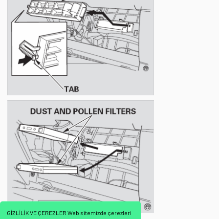
GİZLİLİK VE ÇEREZLER Web sitemizde çerezleri