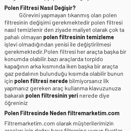
Polen Filtresi Nasıl Değişir?
Görevini yapmayan tıkanmış olan polen
filtresinin değişimi gerekmektedir polen filtresi
nasıl temizlenir den ziyade maliyet olarak çok ta
pahalı olmayan
polen filtresinin temizleme
işlevi olmadığından yenisi ile değiştirilmesi
gerekmektedir.Polen filtresi her araçta başka bir
konumda olabilir.bazı araçlarda torpido
kapağının arka kısmında iken başka bir araçta
gaz pedalının bulunduğu kısımda olabilir bunun
için
polen filtresi nerede
bilmiyorsanız ilk
yapmanız gereken araç kullanma klavuzunuza
bakarak
polen filtresinin yeri
nerede diye
öğreniniz
Polen Filtresinde Neden filtremarketim.com
Filtremarketim.com olarak müşterilerimizin
araçları için doğru hava filtresine uygun fiyatlar