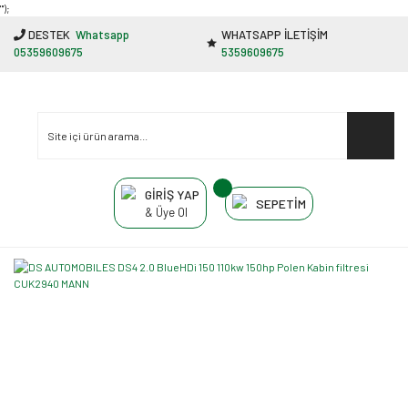
"');
DESTEK
Whatsapp
WHATSAPP İLETİŞİM
05359609675
5359609675
GİRİŞ YAP
SEPETİM
& Üye Ol