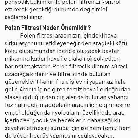
periyodik bakımlar ile polen filtrenizi kontrol
ettirerek gerektiği durumda değişimini
sağlamalısınız.
Polen Filtresi Neden Önemlidir?
Polen filtresi aracınızın içindeki hava
sirkülasyonunu etkileyeceğinden araçtaki kötü
koku oluşumundan içeride oluşacak bakteri
miktarına kadar hava ile alakalı birçok etken
barındırmaktadır. Polen filtresi kullanım süresi
uzadıkça kirlenir ve filtre içinde bulunan
gözenekler tıkanır, filtre işlevini yapamaz hale
gelir. Aracın içine giren temiz hava ile doğrudan
alakalı olduğundan dış alanda bulunan yabancı
toz halindeki maddelerin aracın içine girmesine
engel olduğundan yolcuların özelliklede araç
içerindeki çocuk ve bebeklerin daha sağlıklı
seyahat etmesini sürücü için ise hem temiz hem
de güvenli sürüş yapmasını sağlayacaktır.