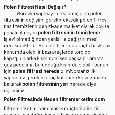
Polen Filtresi Nasıl Değişir?
Görevini yapmayan tıkanmış olan polen
filtresinin değişimi gerekmektedir polen filtresi
nasıl temizlenir den ziyade maliyet olarak çok ta
pahalı olmayan
polen filtresinin temizleme
işlevi olmadığından yenisi ile değiştirilmesi
gerekmektedir.Polen filtresi her araçta başka bir
konumda olabilir.bazı araçlarda torpido
kapağının arka kısmında iken başka bir araçta
gaz pedalının bulunduğu kısımda olabilir bunun
için
polen filtresi nerede
bilmiyorsanız ilk
yapmanız gereken araç kullanma klavuzunuza
bakarak
polen filtresinin yeri
nerede diye
öğreniniz
Polen Filtresinde Neden filtremarketim.com
Filtremarketim.com olarak müşterilerimizin
araçları için doğru hava filtresine uygun fiyatlar