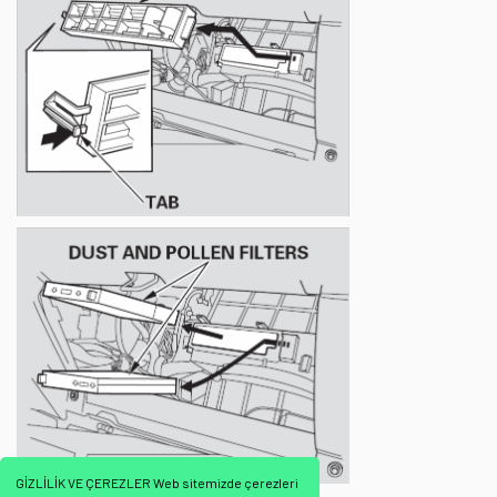
GİZLİLİK VE ÇEREZLER Web sitemizde çerezleri