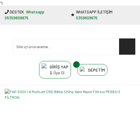
"');
DESTEK
Whatsapp
WHATSAPP İLETİŞİM
05359609675
5359609675
GİRİŞ YAP
SEPETİM
& Üye Ol