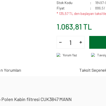
Stok Kodu
18497
Fiyat
886,51
* 135,57 TL den başlayan taksitle
1.063,81 TL
Yorum Yaz
Tavsi
n Yorumları
Taksit Seçenek
p Polen Kabin filtresi CUK3847 MANN