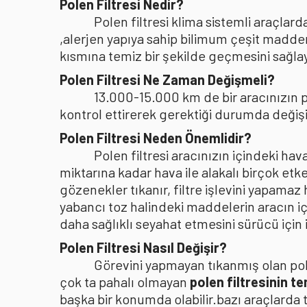
Polen Filtresi Nedir?
Polen filtresi klima sistemli araçla
,alerjen yapıya sahip bilimum çeşit madden
kısmına temiz bir şekilde geçmesini sağlaya
Polen Filtresi Ne Zaman Değişmeli?
13.000-15.000 km de bir aracınızın po
kontrol ettirerek gerektiği durumda değişi
Polen Filtresi Neden Önemlidir?
Polen filtresi aracınızın içindeki h
miktarına kadar hava ile alakalı birçok etke
gözenekler tıkanır, filtre işlevini yapamaz
yabancı toz halindeki maddelerin aracın i
daha sağlıklı seyahat etmesini sürücü içi
Polen Filtresi Nasıl Değişir?
Görevini yapmayan tıkanmış olan pole
çok ta pahalı olmayan
polen filtresinin t
başka bir konumda olabilir.bazı araçlarda 