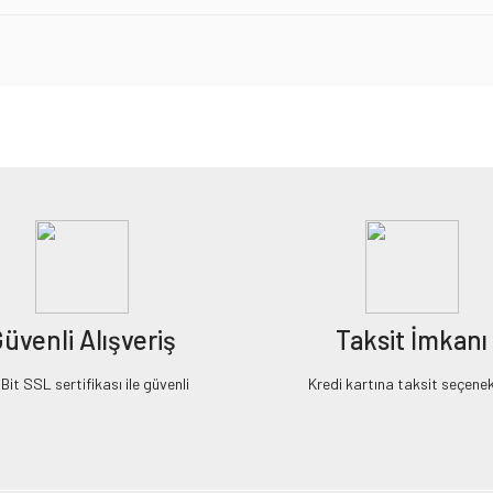
iz gördüğünüz noktaları öneri formunu kullanarak tarafımıza iletebilirsiniz.
Bu ürüne ilk yorumu siz yapın!
Yorum Yaz
üvenli Alışveriş
Taksit İmkanı
it SSL sertifikası ile güvenli
Kredi kartına taksit seçenek