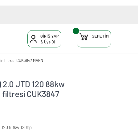
GİRİŞ YAP
SEPETİM
& Üye Ol
bin filtresi CUK3847 MANN
2) 2.0 JTD 120 88kw
 filtresi CUK3847
D 120 88kw 120hp