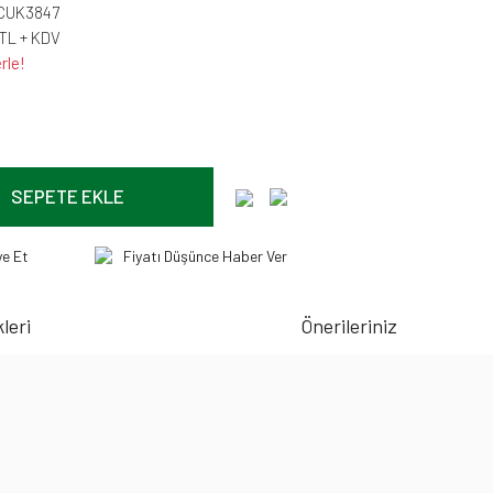
-CUK3847
 TL + KDV
rle!
SEPETE EKLE
ye Et
Fiyatı Düşünce Haber Ver
leri
Önerileriniz