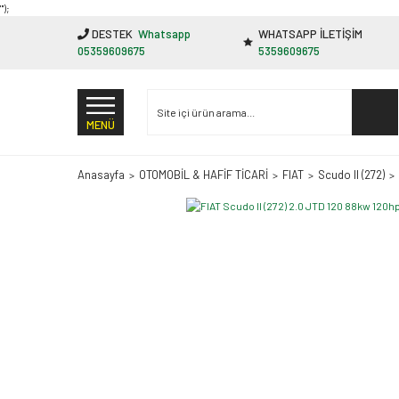
"');
DESTEK
Whatsapp
WHATSAPP İLETİŞİM
05359609675
5359609675
MENÜ
Anasayfa
OTOMOBİL & HAFİF TİCARİ
FIAT
Scudo II (272)