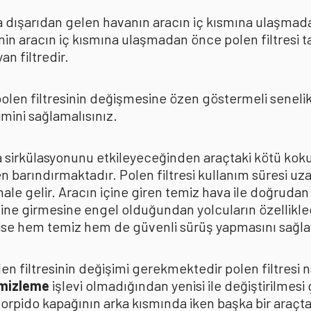
rda dışarıdan gelen havanın aracın iç kısmına ulaşmad
in aracın iç kısmına ulaşmadan önce polen filtresi t
n filtredir.
len filtresinin değişmesine özen göstermeli senelik p
mini sağlamalısınız.
ava sirkülasyonunu etkileyeceğinden araçtaki kötü k
n barındırmaktadır. Polen filtresi kullanım süresi uza
 hale gelir. Aracın içine giren temiz hava ile doğrud
çine girmesine engel olduğundan yolcuların özellikle
n ise hem temiz hem de güvenli sürüş yapmasını sağla
n filtresinin değişimi gerekmektedir polen filtresi n
emizleme
işlevi olmadığından yenisi ile değiştirilmesi
torpido kapağının arka kısmında iken başka bir araçt