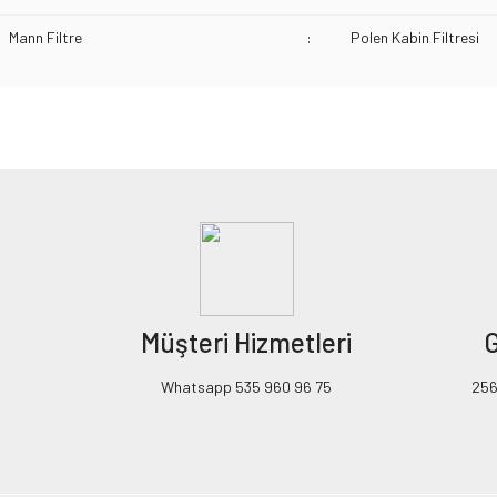
Mann Filtre
:
Polen Kabin Filtresi
Bu ürünün fiyat bilgisi, resim, ürün açıklamalarında ve diğer konularda yeters
Görüş ve önerileriniz için teşekkür ederiz.
Ürün resmi kalitesiz, bozuk veya görüntülenemiyor.
Ürün açıklamasında eksik bilgiler bulunuyor.
Ürün bilgilerinde hatalar bulunuyor.
Ürün fiyatı diğer sitelerden daha pahalı.
Müşteri Hizmetleri
G
Bu ürüne benzer farklı alternatifler olmalı.
Whatsapp 535 960 96 75
256B