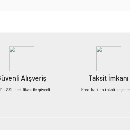
iz gördüğünüz noktaları öneri formunu kullanarak tarafımıza iletebilirsiniz.
Bu ürüne ilk yorumu siz yapın!
Yorum Yaz
üvenli Alışveriş
Taksit İmkanı
it SSL sertifikası ile güvenli
Kredi kartına taksit seçenek
Gönder