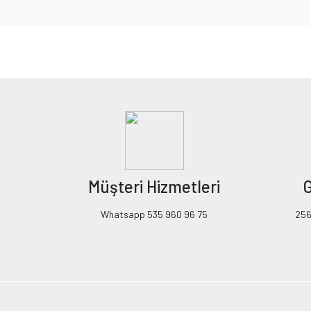
Bu ürünün fiyat bilgisi, resim, ürün açıklamalarında ve diğer konularda yeters
Görüş ve önerileriniz için teşekkür ederiz.
Ürün resmi kalitesiz, bozuk veya görüntülenemiyor.
Ürün açıklamasında eksik bilgiler bulunuyor.
Ürün bilgilerinde hatalar bulunuyor.
Ürün fiyatı diğer sitelerden daha pahalı.
Müşteri Hizmetleri
G
Bu ürüne benzer farklı alternatifler olmalı.
Whatsapp 535 960 96 75
256B