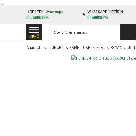
"');
DESTEK
Whatsapp
WHATSAPP İLETİŞİM
05359609675
5359609675
MENÜ
Anasayfa
OTOMOBİL & HAFİF TİCARİ
FORD
B-MAX
1.6 T