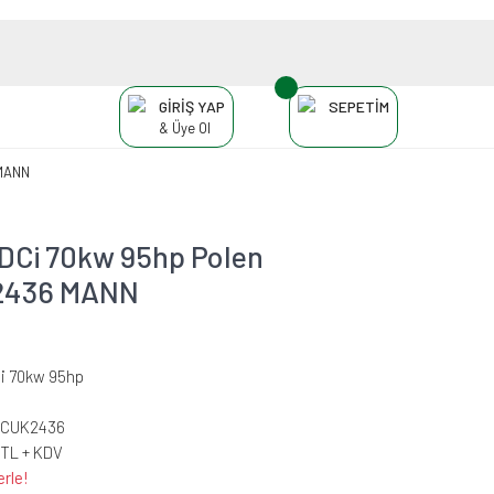
GİRİŞ YAP
SEPETİM
& Üye Ol
 MANN
DCi 70kw 95hp Polen
UK2436 MANN
Ci 70kw 95hp
-CUK2436
 TL + KDV
erle!