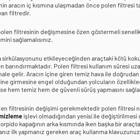
in aracın iç kısmına ulaşmadan önce polen filtresi t
n filtredir.
len filtresinin değişmesine özen göstermeli senelik p
mini sağlamalısınız.
ava sirkülasyonunu etkileyeceğinden araçtaki kötü k
n barındırmaktadır. Polen filtresi kullanım süresi uza
 hale gelir. Aracın içine giren temiz hava ile doğrud
çine girmesine engel olduğundan yolcuların özellikle
n ise hem temiz hem de güvenli sürüş yapmasını sağla
n filtresinin değişimi gerekmektedir polen filtresi n
emizleme
işlevi olmadığından yenisi ile değiştirilmesi
torpido kapağının arka kısmında iken başka bir araçt
anız ilk yapmanız gereken araç kullanma klavuzunu