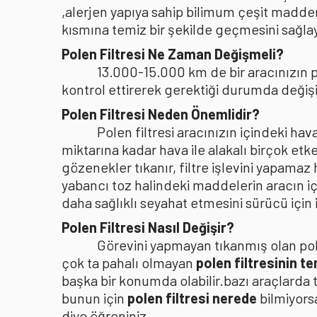
,alerjen yapıya sahip bilimum çeşit madden
kısmına temiz bir şekilde geçmesini sağlaya
Polen Filtresi Ne Zaman Değişmeli?
13.000-15.000 km de bir aracınızın po
kontrol ettirerek gerektiği durumda değişi
Polen Filtresi Neden Önemlidir?
Polen filtresi aracınızın içindeki h
miktarına kadar hava ile alakalı birçok etke
gözenekler tıkanır, filtre işlevini yapamaz
yabancı toz halindeki maddelerin aracın i
daha sağlıklı seyahat etmesini sürücü içi
Polen Filtresi Nasıl Değişir?
Görevini yapmayan tıkanmış olan pole
çok ta pahalı olmayan
polen filtresinin t
başka bir konumda olabilir.bazı araçlarda 
bunun için
polen filtresi nerede
bilmiyors
diye öğreniniz