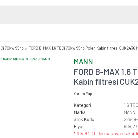
DCi 70kw 95hp
FORD B-MAX 1.6 TDCi 70kw 95hp Polen Kabin filtresi CUK2436
MANN
FORD B-MAX 1.6 T
Kabin filtresi C
Yorum Yap
Kategori
1.6 TD
Marka
MANN
Stok Kodu
22649
Fiyat
686,27
* 104,94 TL den başlayan taksitl