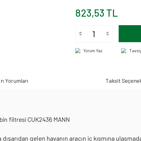
823,53 TL
Yorum Yaz
Tavsi
n Yorumları
Taksit Seçenek
in filtresi CUK2436 MANN
rda dışarıdan gelen havanın aracın iç kısmına ulaşmad