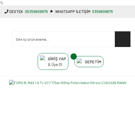
"');
DESTEK
05359609675
WHATSAPP İLETİŞİM
5359609675
GİRİŞ YAP
SEPETİM
& Üye Ol