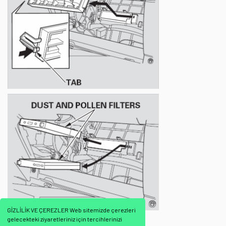
GİZLİLİK VE ÇEREZLER Web sitemizde çerezleri
gelecekteki ziyaretleriniz için tercihlerinizi