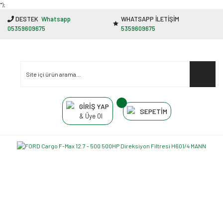
"');
DESTEK
Whatsapp
WHATSAPP İLETİŞİM
05359609675
5359609675
GİRİŞ YAP
SEPETİM
& Üye Ol