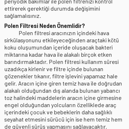
periyodik bakımlar ile polen filtrenizi kontrol
ettirerek gerektiği durumda değişimini
sağlamalısınız.
Polen Filtresi Neden Önemlidir?
Polen filtresi aracınızın içindeki hava
sirkülasyonunu etkileyeceğinden araçtaki kötü
koku oluşumundan içeride oluşacak bakteri
miktarına kadar hava ile alakalı birçok etken
barındırmaktadır. Polen filtresi kullanım süresi
uzadıkça kirlenir ve filtre içinde bulunan
gözenekler tıkanır, filtre işlevini yapamaz hale
gelir. Aracın içine giren temiz hava ile doğrudan
alakalı olduğundan dış alanda bulunan yabancı
toz halindeki maddelerin aracın içine girmesine
engel olduğundan yolcuların özelliklede araç
içerindeki çocuk ve bebeklerin daha sağlıklı
seyahat etmesini sürücü için ise hem temiz hem
de güvenli sürüş yapmasını sağlayacaktır.