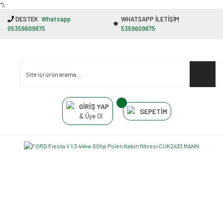
"');
DESTEK
Whatsapp
WHATSAPP İLETİŞİM
05359609675
5359609675
GİRİŞ YAP
SEPETİM
& Üye Ol