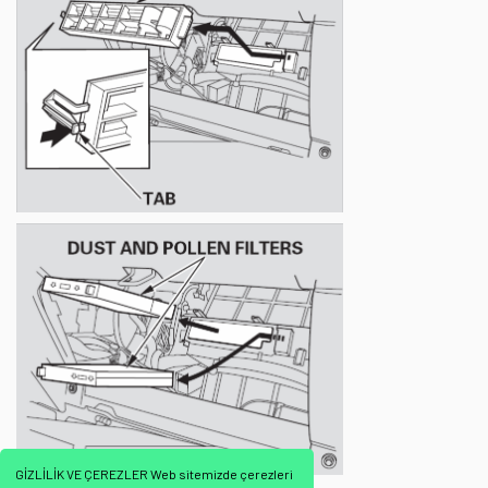
GİZLİLİK VE ÇEREZLER Web sitemizde çerezleri