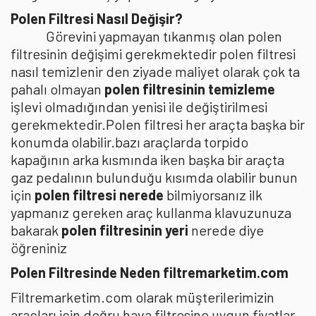
Polen Filtresi Nasıl Değişir?
Görevini yapmayan tıkanmış olan polen
filtresinin değişimi gerekmektedir polen filtresi
nasıl temizlenir den ziyade maliyet olarak çok ta
pahalı olmayan
polen filtresinin temizleme
işlevi olmadığından yenisi ile değiştirilmesi
gerekmektedir.Polen filtresi her araçta başka bir
konumda olabilir.bazı araçlarda torpido
kapağının arka kısmında iken başka bir araçta
gaz pedalının bulunduğu kısımda olabilir bunun
için
polen filtresi nerede
bilmiyorsanız ilk
yapmanız gereken araç kullanma klavuzunuza
bakarak
polen filtresinin yeri
nerede diye
öğreniniz
Polen Filtresinde Neden filtremarketim.com
Filtremarketim.com olarak müşterilerimizin
araçları için doğru hava filtresine uygun fiyatlar